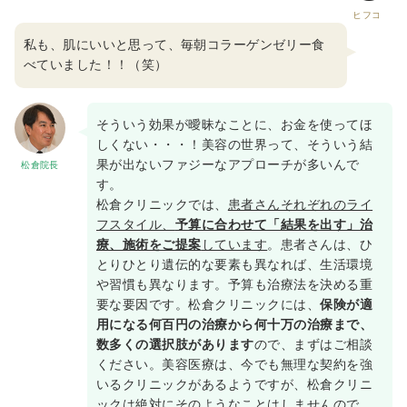
ヒフコ
私も、肌にいいと思って、毎朝コラーゲンゼリー食
べていました！！（笑）
そういう効果が曖昧なことに、お金を使ってほ
しくない・・・！美容の世界って、そういう結
果が出ないファジーなアプローチが多いんで
松倉院長
す。
松倉クリニックでは、
患者さんそれぞれのライ
フスタイル、
予算に合わせて「結果を出す」治
療、施術をご提案
しています
。患者さんは、ひ
とりひとり遺伝的な要素も異なれば、生活環境
や習慣も異なります。予算も治療法を決める重
要な要因です。松倉クリニックには、
保険が適
用になる何百円の治療から何十万の治療まで、
数多くの選択肢があります
ので、まずはご相談
ください。美容医療は、今でも無理な契約を強
いるクリニックがあるようですが、松倉クリニ
ックは絶対にそのようなことはしませんので、