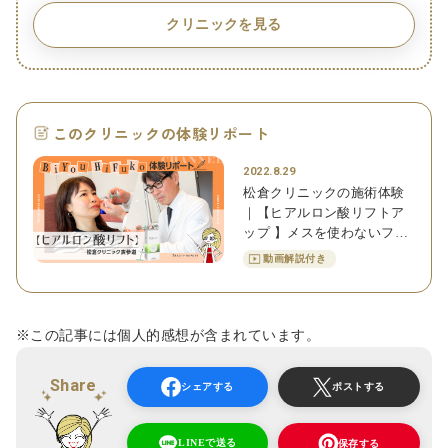
クリニックを見る
このクリニックの体験リポート
2022.8.29
松倉クリニックの施術体験
｜【ヒアルロン酸リフトア
ップ 】メスを使わないフェ
イスリフトとは！？ナチュ
動画解説付き
ラルな施術効果を体験！
※この記事には個人的感想が含まれています。
Share
シェアする
ポストする
LINEで送る
保存する