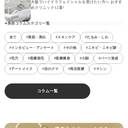
大阪でハイドラフェイシャルを受けたい方へ おすす
めクリニック12選!
美容コラムカテゴリ一覧
全て
#美肌・美白
#スキンケア
#たるみ・しわ
#インタビュー・アンケート
#その他
#ニキビ・ニキビ跡
#毛穴
#医療脱毛
#医療痩身
#小顔
#パーツ形成
#アートメイク
#目のクマ
#再生医療
#マシン
コラム一覧