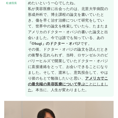
めたいという一心でしたね。
松倉院長
私が美容医療に出会ったのは、北里大学病院の
形成外科で、博士課程の論文を書いていたと
き。傷を早く治す治療について研究をしてい
て、世界中の論文を検索していたら、たまたま
アメリカのドクター・オバジの書いた論文と出
会いました。今では誰でも知っている、あの
「Obagi」のドクター・オバジ
です。
その後、ドクター・オバジの論文を読んだとき
の衝撃を忘れられず、当時、ロサンゼルスのビ
バリーヒルズで開業していたドクター・オバジ
に直接連絡をとって、お会いできることになり
ました。そして、渡米し、意気投合して、やは
り彼のもとで勉強したいと思い、
アメリカでこ
の最先端の美容医療について学ぶ
ことにしまし
た
。本当に、人生が変わりました。