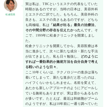
実は私は、TBCというエステの代表をしていた
時期があるのですが、当時の日本は、美容外科
とエステの二択でした。もちろん、美容外科の
松倉院長
良さも、エステの良さもあるのですが、どちら
も両極端。私は
「結果が出る」最良の治療法、
その中間分野の存在を伝えたかった
んです。そ
こで、1999年に松倉クリニックを開業しまし
た。
松倉クリニックを開業してから、美容医療は本
当に進歩して、次々に新たな成分・新たな手法
が出てきました。私も日々勉強し、
どのように
すれば一番効果的か施術方法を自分自身で考え
る戦いのような日々
。
ここ10年くらいは、テクノロジーの進歩は落ち
着いてしまって、新たな進歩だと思ったのは、
ハイフくらいかもしれません。名前を変えて、
あたかも新しいアプローチのようにアピールし
ている施術もありますが、実は昔からあるもの
が多いです。たとえば、最近は幹細胞がブーム
のようですが、私は10年前に一通り調べていた