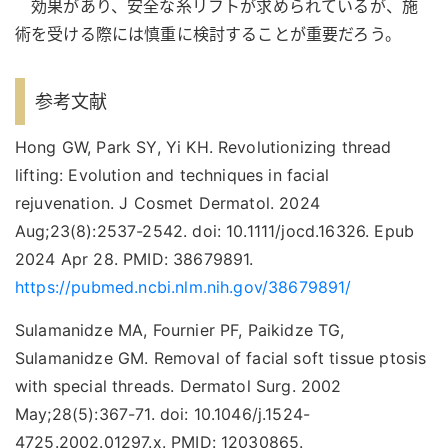
効果があり、安全な糸リフトが求められているが、施
術を受ける際には慎重に検討することが重要だろう。
参考文献
Hong GW, Park SY, Yi KH. Revolutionizing thread
lifting: Evolution and techniques in facial
rejuvenation. J Cosmet Dermatol. 2024
Aug;23(8):2537-2542. doi: 10.1111/jocd.16326. Epub
2024 Apr 28. PMID: 38679891.
https://pubmed.ncbi.nlm.nih.gov/38679891/
Sulamanidze MA, Fournier PF, Paikidze TG,
Sulamanidze GM. Removal of facial soft tissue ptosis
with special threads. Dermatol Surg. 2002
May;28(5):367-71. doi: 10.1046/j.1524-
4725.2002.01297.x. PMID: 12030865.