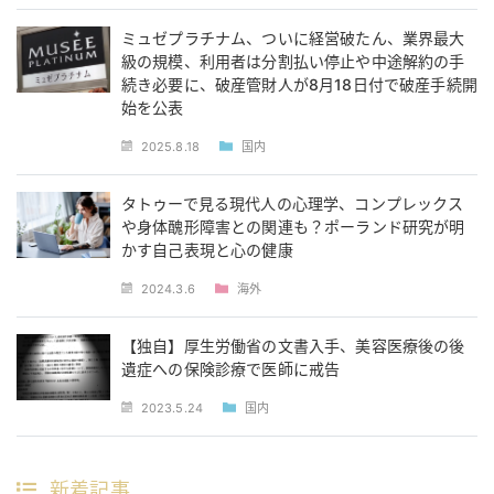
ミュゼプラチナム、ついに経営破たん、業界最大
級の規模、利用者は分割払い停止や中途解約の手
続き必要に、破産管財人が8月18日付で破産手続開
始を公表
2025.8.18
国内
タトゥーで見る現代人の心理学、コンプレックス
や身体醜形障害との関連も？ポーランド研究が明
かす自己表現と心の健康
2024.3.6
海外
【独自】厚生労働省の文書入手、美容医療後の後
遺症への保険診療で医師に戒告
2023.5.24
国内
新着記事