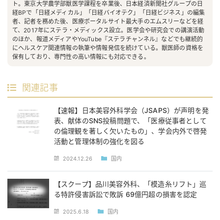
ト。東京大学農学部獣医学課程を卒業後、日本経済新聞社グループの日
経BPで「日経メディカル」「日経バイオテク」「日経ビジネス」の編集
者、記者を務めた後、医療ポータルサイト最大手のエムスリーなどを経
て、2017年にステラ・メディックス設立。医学会や研究会での講演活動
のほか、報道メディアやYouTube『ステラチャンネル』などでも継続的
にヘルスケア関連情報の執筆や情報発信を続けている。獣医師の資格を
保有しており、専門性の高い情報にも対応できる。
関連記事
【速報】日本美容外科学会（JSAPS）が声明を発
表、献体のSNS投稿問題で、「医療従事者として
の倫理観を著しく欠いたもの」、学会内外で啓発
活動と管理体制の強化を図る
2024.12.26
国内
【スクープ】品川美容外科、「模造糸リフト」巡
る特許侵害訴訟で敗訴 69億円超の損害を認定
2025.6.18
国内