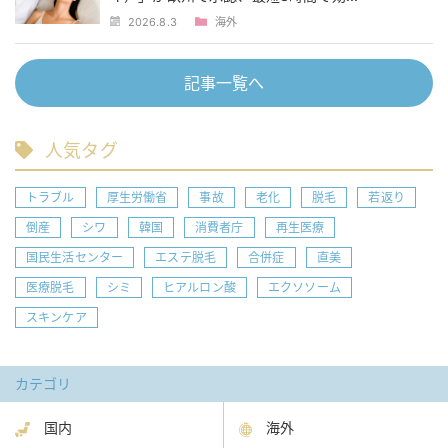
2026.8.3
海外
記事一覧へ
人気タグ
トラブル
厚生労働省
事故
老化
脱毛
若返り
倒産
シワ
韓国
消費者庁
再生医療
国民生活センター
エステ脱毛
合併症
直美
医療脱毛
シミ
ヒアルロン酸
エクソソーム
スキンケア
カテゴリ
国内
海外