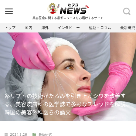
美容医療に関する最新ニュースをお届けするサイト
トップ
国内
海外
インタビュー
連載・コラム
最新研究
糸リフトの技術がたるみを引き上げシワを改善す
る、美容皮膚科の医学誌で多彩なスレッドを解説、
韓国の美容外科医らの論文
2024.8.26
最新研究