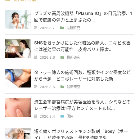
プラズマ高周波機器「Plasma IQ」の目元治療、1
回で皮膚の弾力と上まぶたの...
2026.8.7
最新研究
SNSをきっかけにした化粧品の購入、ニキビ改善
には逆効果の可能性 皮膚バリア障害...
2026.8.6
最新研究
タトゥー除去の施術回数、種類やインク密度など
から予測 ピコ秒レーザーに対応した新...
2026.8.5
最新研究
済生会宇都宮病院が美容医療を導入、シミなどの
レーザー治療は1平方センチメートル以...
2026.8.4
国内
短く効くボツリヌストキシン製剤「Boey（ボー
イ）」が欧州で承認、最短8時間で効...