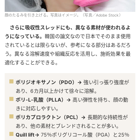
顔のたるみを引き上げる。写真はイメージ。（写真／Adobe Stock）
さらに吸収性スレッドにも、異なる素材が使われるよ
うになっている。
韓国の論文なので日本でそのまま使用
されているとは限らないが、参考になる部分はあるだろ
う。異なる溶解速度や組織反応を活用し、施術効果を最
適化することができる。
ポリジオキサノン（PDO）→
強い引っ張り強度が
あり、6カ月以上かけて徐々に溶解。
ポリ-L-乳酸（PLLA）→
高い弾性を持ち、顔の動
きに対応しやすい。
ポリカプロラクトン（PCL）→
長期的な持続性が
あり、他の素材とブレンドされることが多い。
Quill lift→
75％ポリグリコール酸（PGA）と25％