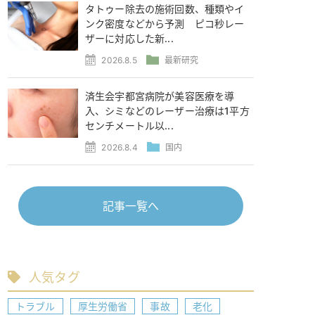
タトゥー除去の施術回数、種類やイ
ンク密度などから予測 ピコ秒レー
ザーに対応した新...
2026.8.5
最新研究
済生会宇都宮病院が美容医療を導
入、シミなどのレーザー治療は1平方
センチメートル以...
2026.8.4
国内
記事一覧へ
人気タグ
トラブル
厚生労働省
事故
老化