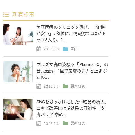
新着記事
美容医療のクリニック選び、「価格
が安い」が3位に、情報源ではXがト
ップ3入り、2...
2026.8.8
国内
プラズマ高周波機器「Plasma IQ」の
目元治療、1回で皮膚の弾力と上まぶ
たの...
2026.8.7
最新研究
SNSをきっかけにした化粧品の購入、
ニキビ改善には逆効果の可能性 皮
膚バリア障害...
2026.8.6
最新研究