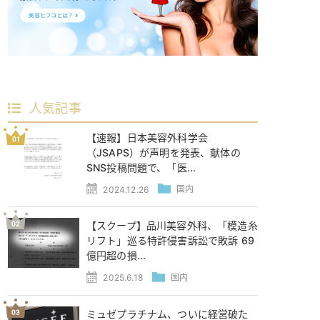
人気記事
【速報】日本美容外科学会
（JSAPS）が声明を発表、献体の
SNS投稿問題で、「医...
2024.12.26
国内
【スクープ】品川美容外科、「模造糸
リフト」巡る特許侵害訴訟で敗訴 69
億円超の損...
2025.6.18
国内
ミュゼプラチナム、ついに経営破た