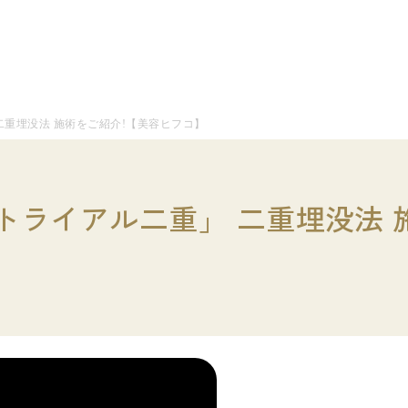
二重埋没法 施術をご紹介!【美容ヒフコ】
ライアル二重」 二重埋没法 