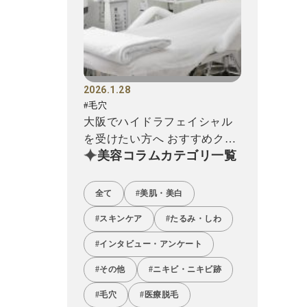
2026.1.28
#毛穴
大阪でハイドラフェイシャル
を受けたい方へ おすすめクリ
美容コラムカテゴリ一覧
ニック12選!
全て
#美肌・美白
#スキンケア
#たるみ・しわ
#インタビュー・アンケート
#その他
#ニキビ・ニキビ跡
#毛穴
#医療脱毛