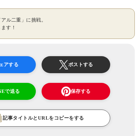
イアル二重」に挑戦。
します！
ェアする
ポストする
INEで送る
保存する
記事タイトルとURLをコピーをする