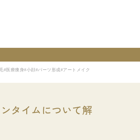
毛
#医療痩身
#小顔
#パーツ形成
#アートメイク
ウンタイムについて解