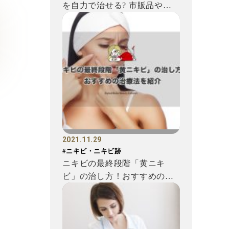
を自力で治せる? 市販品やセ
ルフケアで消せるの? 効果...
2021.11.29
#ニキビ・ニキビ跡
ニキビの最終段階「黄ニキ
ビ」の治し方！おすすめの治
療法を紹介