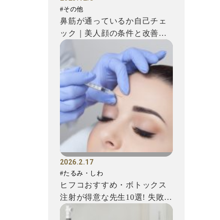
#その他
鼻筋が通っているか自己チェ
ック｜美人顔の条件と改善方
法を解説
2026.2.17
#たるみ・しわ
ヒフコおすすめ・ボトックス
注射が得意な先生10選! 失敗を
避けるための注意点もご...