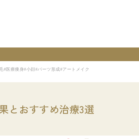
毛
#医療痩身
#小顔
#パーツ形成
#アートメイク
果とおすすめ治療3選