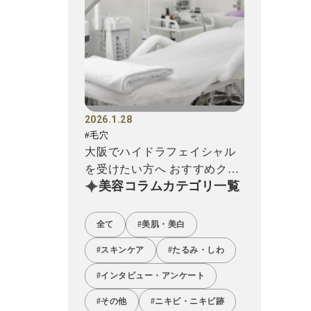
2026.1.28
#毛穴
大阪でハイドラフェイシャル
を受けたい方へ おすすめクリ
美容コラムカテゴリ一覧
ニック12選!
全て
#美肌・美白
#スキンケア
#たるみ・しわ
#インタビュー・アンケート
#その他
#ニキビ・ニキビ跡