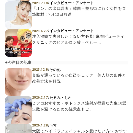
#インタビュー・アンケート
2023.7.18
「オンナの出口調査」韓国・整形街に行く女性を直
撃取材！7月13日放送
#インタビュー・アンケート
2023.6.27
注入治療で失敗したくない方必見! 麻布ビューティ
クリニックのヒアルロン酸・ベビー...
今注目の記事
#その他
2025.12.8
鼻筋が通っているか自己チェック｜美人顔の条件と
改善方法を解説
#たるみ・しわ
2026.2.17
ヒフコおすすめ・ボトックス注射が得意な先生10選!
失敗を避けるための注意点もご...
#毛穴
2026.1.28
大阪でハイドラフェイシャルを受けたい方へ おすす