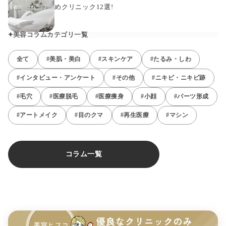
めクリニック12選!
美容コラムカテゴリ一覧
全て
#美肌・美白
#スキンケア
#たるみ・しわ
#インタビュー・アンケート
#その他
#ニキビ・ニキビ跡
#毛穴
#医療脱毛
#医療痩身
#小顔
#パーツ形成
#アートメイク
#目のクマ
#再生医療
#マシン
コラム一覧