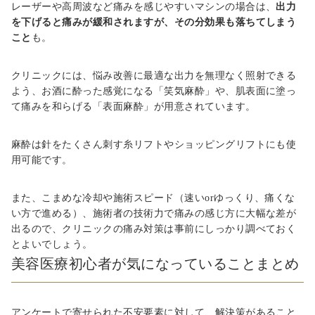
レーザーや高周波など痛みを感じやすいマシンの場合は、
出力
を下げると痛みが緩和されますが、その分効果も落ちてしまう
こと
も。
クリニックには、悩み改善に最適な出力を無理なく照射できる
よう、お酒に酔った感覚になる「笑気麻酔」や、肌表面に塗っ
て痛みを和らげる「表面麻酔」が用意されています。
麻酔は針をたくさん刺す糸リフトやショッピングリフトにも使
用可能です。
また、こまめな冷却や施術スピード（速いorゆっくり、痛くな
い方で進める）、施術者の技術力で痛みの感じ方に大幅な差が
出るので、クリニックの痛み対策は事前にしっかり調べておく
とよいでしょう。
美容医療初心者が気になっていることまとめ
アンケートで寄せられた不安要素に対して、解決策があること