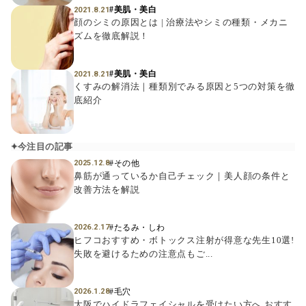
#美肌・美白
2021.8.21
顔のシミの原因とは | 治療法やシミの種類・メカニ
ズムを徹底解説！
#美肌・美白
2021.8.21
くすみの解消法｜種類別でみる原因と5つの対策を徹
底紹介
今注目の記事
#その他
2025.12.8
鼻筋が通っているか自己チェック｜美人顔の条件と
改善方法を解説
#たるみ・しわ
2026.2.17
ヒフコおすすめ・ボトックス注射が得意な先生10選!
失敗を避けるための注意点もご...
#毛穴
2026.1.28
大阪でハイドラフェイシャルを受けたい方へ おすす