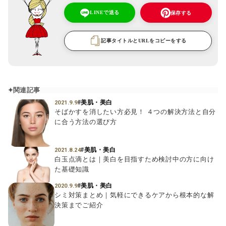
LINEで送る
保存する
記事タイトルとURLをコピーをする
関連記事
#美肌・美白
2021.9.9
そばかすを消したい方必見！ ４つの解決方法と自分
に合う方法の選び方
#美肌・美白
2021.8.24
白玉点滴とは｜美白を目指すため検討中の方に向け
た基礎知識
#美肌・美白
2020.9.9
シミ対策まとめ｜気軽にできるケアから根本的な解
決策までご紹介