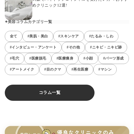
めクリニック12選!
美容コラムカテゴリ一覧
全て
#美肌・美白
#スキンケア
#たるみ・しわ
#インタビュー・アンケート
#その他
#ニキビ・ニキビ跡
#毛穴
#医療脱毛
#医療痩身
#小顔
#パーツ形成
#アートメイク
#目のクマ
#再生医療
#マシン
コラム一覧