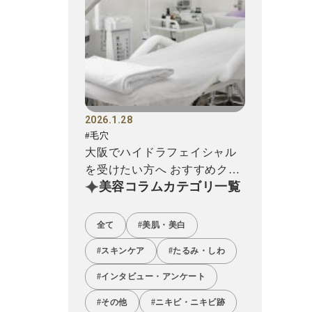
2026.1.28
#毛穴
大阪でハイドラフェイシャル
を受けたい方へ おすすめクリ
美容コラムカテゴリ一覧
ニック12選!
全て
#美肌・美白
#スキンケア
#たるみ・しわ
#インタビュー・アンケート
#その他
#ニキビ・ニキビ跡