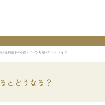
毛
#医療痩身
#小顔
#パーツ形成
#アートメイク
るとどうなる？