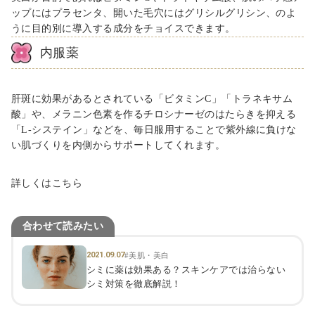
ップにはプラセンタ、開いた毛穴にはグリシルグリシン、のよ
うに目的別に導入する成分をチョイスできます。
内服薬
肝斑に効果があるとされている「ビタミン
C
」「トラネキサム
酸」や、メラニン色素を作るチロシナーゼのはたらきを抑える
「
L-
システイン」などを、毎日服用することで紫外線に負けな
い肌づくりを内側からサポートしてくれます。
詳しくはこちら
合わせて読みたい
2021.09.07
#美肌・美白
シミに薬は効果ある？スキンケアでは治らない
シミ対策を徹底解説！