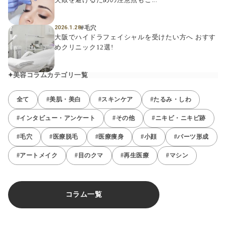
#毛穴
2026.1.28
大阪でハイドラフェイシャルを受けたい方へ おすす
めクリニック12選!
美容コラムカテゴリ一覧
全て
#美肌・美白
#スキンケア
#たるみ・しわ
#インタビュー・アンケート
#その他
#ニキビ・ニキビ跡
#毛穴
#医療脱毛
#医療痩身
#小顔
#パーツ形成
#アートメイク
#目のクマ
#再生医療
#マシン
コラム一覧