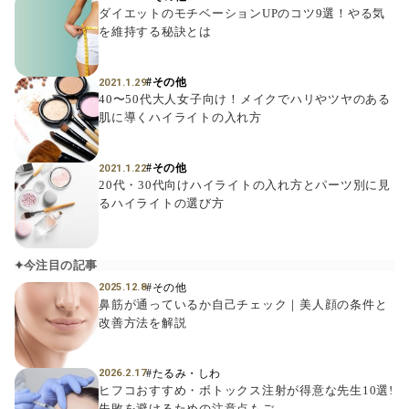
ダイエットのモチベーションUPのコツ9選！やる気
を維持する秘訣とは
#その他
2021.1.29
40〜50代大人女子向け！メイクでハリやツヤのある
肌に導くハイライトの入れ方
#その他
2021.1.22
20代・30代向けハイライトの入れ方とパーツ別に見
るハイライトの選び方
今注目の記事
#その他
2025.12.8
鼻筋が通っているか自己チェック｜美人顔の条件と
改善方法を解説
#たるみ・しわ
2026.2.17
ヒフコおすすめ・ボトックス注射が得意な先生10選!
失敗を避けるための注意点もご...