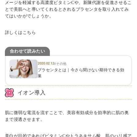
メージを軽減する
高濃度ビタミン
C
や、新陳代謝を促進させるこ
とで美肌へと導いてくれるとされるプラセンタを取り入れてみ
てはいかがでしょうか。
詳しくはこちら
合わせて読みたい
2020.02.12
#その他
プラセンタとは｜今さら聞けない期待できる効
果
イオン導入
肌に微弱な電流を流すことで、美容有効成分を効率的に肌の奥
まで浸透させます。
美白が目的であればビタミン
C
やトラネキサム酸、肌のハリ感ア