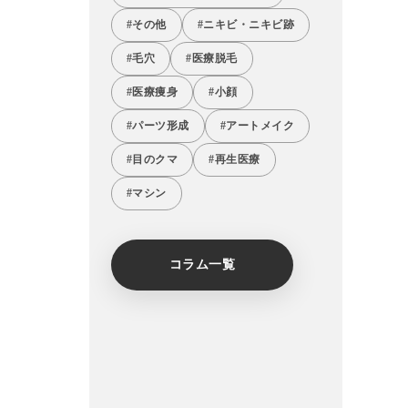
#その他
#ニキビ・ニキビ跡
#毛穴
#医療脱毛
#医療痩身
#小顔
#パーツ形成
#アートメイク
#目のクマ
#再生医療
#マシン
コラム一覧