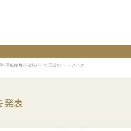
毛
#医療痩身
#小顔
#パーツ形成
#アートメイク
を発表