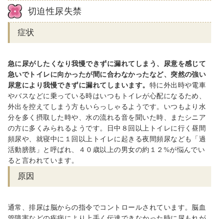
切迫性尿失禁
症状
急に尿がしたくなり我慢できずに漏れてしまう、尿意を感じて
急いでトイレに向かったが間に合わなかったなど、突然の強い
尿意により我慢できずに漏れてしまいます。
特に外出時や電車
やバスなどに乗っている時はいつもトイレが心配になるため、
外出を控えてしまう方もいらっしゃるようです。いつもより水
分を多く摂取した時や、水の流れる音を聞いた時、またシニア
の方に多くみられるようです。日中８回以上トイレに行く昼間
頻尿や、就寝中に１回以上トイレに起きる夜間頻尿なども「過
活動膀胱」と呼ばれ、４０歳以上の男女の約１２
%
が悩んでい
ると言われています。
原因
通常、排尿は脳からの指令でコントロールされています。脳血
管障害などの疾病により上手く伝達できなかった時に尿もれが