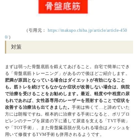
（引用元：
https://makupo.chiba.jp/article/article-450
0/
）
対策
まずは弱った骨盤底筋を鍛えてあげること。自宅で簡単にでき
る「骨盤底筋トレーニング」があるので後ほどご紹介します。
肥満が原因となっている場合はダイエットが有効になること
も。筋トレを続けてもなかなか症状が改善しない場合は、病院
で治療を受けることをお勧めします。最近、
軽度や中程度の尿
もれであれば、女性器専用のレーザーを照射することで症状を
改善する治療法も出てきました。
手術は怖くて…と諦めていた
方には朗報ですね。根本的に治療する手術になると、ポリプロ
ピレンのテープを尿道の下に通して尿道を支える「
TVT
手術」
や「
TOT
手術」、また骨盤臓器脱が見られる場合はメッシュを
用いて修復する
TVM
手術も併用されるようです。