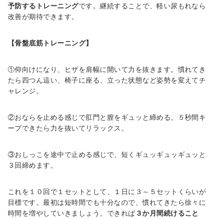
予防するトレーニング
です。継続することで、軽い尿もれなら
改善が期待できます。
【骨盤底筋トレーニング】
①仰向けになり、ヒザを肩幅に開いて力を抜きます。慣れてき
たら四つん這い、椅子に座る、立った状態など姿勢を変えてチ
ャレンジ。
②おならを止める感じで肛門と膣をギュッと締める。５秒間キ
ープできたら力を抜いてリラックス。
③おしっこを途中で止める感じで、短くギュッギュッギュッと
３回締めます。
これを１０回で１セットとして、１日に３～５セットくらいが
目標です。最初は短時間でも十分なので、慣れてきたら徐々に
時間を増やしていきましょう。できれば
３か月間続けること