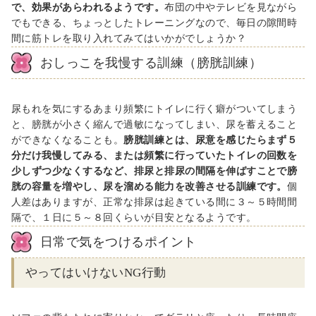
で、効果があらわれるようです。
布団の中やテレビを見ながら
でもできる、ちょっとしたトレーニングなので、毎日の隙間時
間に筋トレを取り入れてみてはいかがでしょうか？
おしっこを我慢する訓練（膀胱訓練）
尿もれを気にするあまり頻繁にトイレに行く癖がついてしまう
と、膀胱が小さく縮んで過敏になってしまい、尿を蓄えること
ができなくなることも
。
膀胱訓練とは、尿意を感じたらまず５
分だけ我慢してみる、または頻繁に行っていたトイレの回数を
少しずつ少なくするなど、
排尿と排尿の間隔を伸ばすことで膀
胱の容量を増やし、尿を溜める能力を改善させる訓練
です。
個
人差はありますが、正常な排尿は起きている間に３～５時間間
隔で、１日に５～８回くらいが目安となるようです。
日常で気をつけるポイント
やってはいけない
NG
行動