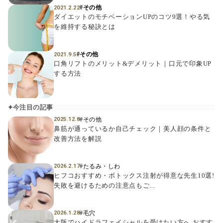
#その他
2021.2.22
ダイエットのモチベーションUPのコツ9選！やる気
を維持する秘訣とは
#その他
2021.9.5
口角リフトのメリット&デメリット｜口元で印象UP
する方法
今注目の記事
#その他
2025.12.8
鼻筋が通っているか自己チェック｜美人顔の条件と
改善方法を解説
#たるみ・しわ
2026.2.17
ヒフコおすすめ・ボトックス注射が得意な先生10選!
失敗を避けるための注意点もご...
#毛穴
2026.1.28
大阪でハイドラフェイシャルを受けたい方へ おすす