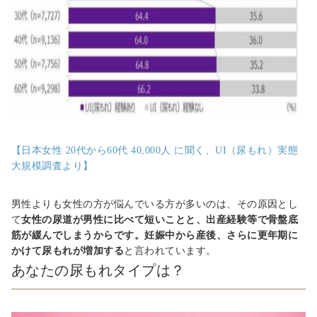
【日本女性
20
代から
60
代
40,000
人 に聞く、
UI
（尿もれ）実態
大規模調査より】
男性よりも女性の方が悩んでいる方が多いのは、その原因とし
て
女性の尿道が男性に比べて短いことと、出産経験等で骨盤底
筋が緩んでしまうからです。妊娠中から産後、さらに更年期に
かけて尿もれが増加する
と言われています。
あなたの尿もれタイプは？