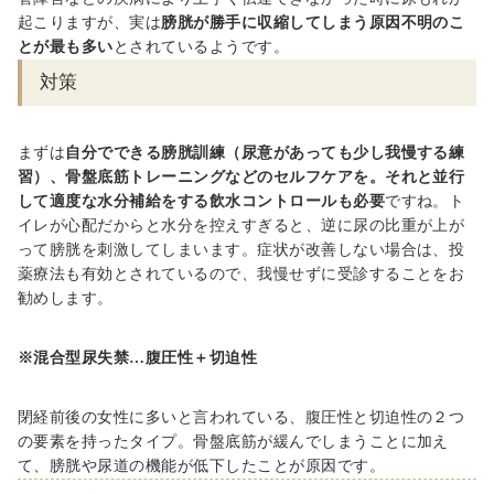
起こりますが、実は
膀胱が勝手に収縮してしまう原因不明のこ
とが最も多い
とされているようです。
対策
まずは
自分でできる膀胱訓練（尿意があっても少し我慢する練
習）、骨盤底筋トレーニングなどのセルフケアを。それと並行
して適度な水分補給をする飲水コントロールも必要
ですね。ト
イレが心配だからと水分を控えすぎると、逆に尿の比重が上が
って膀胱を刺激してしまいます。症状が改善しない場合は、投
薬療法も有効とされているので、我慢せずに受診することをお
勧めします。
※混合型尿失禁…腹圧性＋切迫性
閉経前後の女性に多いと言われている、腹圧性と切迫性の２つ
の要素を持ったタイプ。骨盤底筋が緩んでしまうことに加え
て、膀胱や尿道の機能が低下したことが原因です。