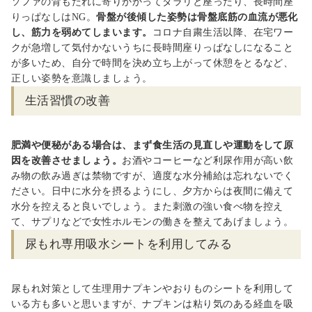
ソファの背もたれに寄りかかってダラリと座ったり、長時間座
りっぱなしは
NG
。
骨盤が後傾した姿勢は骨盤底筋の血流が悪化
し、筋力を弱めてしまいます。
コロナ自粛生活以降、在宅ワー
クが急増して気付かないうちに長時間座りっぱなしになること
が多いため、自分で時間を決め立ち上がって休憩をとるなど、
正しい姿勢を意識しましょう。
生活習慣の改善
肥満や便秘がある場合は、まず食生活の見直しや運動をして原
因を改善させましょう。
お酒やコーヒーなど利尿作用が高い飲
み物の飲み過ぎは禁物ですが、適度な水分補給は忘れないでく
ださい。日中に水分を摂るようにし、夕方からは夜間に備えて
水分を控えると良いでしょう。また刺激の強い食べ物を控え
て、サプリなどで女性ホルモンの働きを整えてあげましょう。
尿もれ専用吸水シートを利用してみる
尿もれ対策として生理用ナプキンやおりものシートを利用して
いる方も多いと思いますが、ナプキンは粘り気のある経血を吸