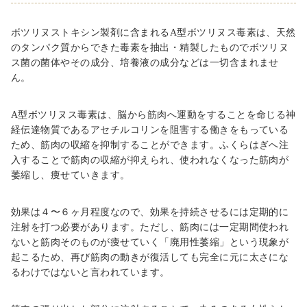
ボツリヌストキシン製剤に含まれる
A
型ボツリヌス毒素は、天然
のタンパク質からできた毒素を抽出・精製したものでボツリヌ
ス菌の菌体やその成分、培養液の成分などは一切含まれませ
ん。
A型ボツリヌス毒素は、脳から筋肉へ運動をすることを命じる神
経伝達物質であるアセチルコリンを阻害する働きをもっている
ため、筋肉の収縮を抑制することができます。ふくらはぎへ注
入することで筋肉の収縮が抑えられ、使われなくなった筋肉が
萎縮し、痩せていきます。
効果は４〜６ヶ月程度なので、効果を持続させるには定期的に
注射を打つ必要があります。ただし、筋肉には一定期間使われ
ないと筋肉そのものが痩せていく「廃用性萎縮」という現象が
起こるため、再び筋肉の動きが復活しても完全に元に太さにな
るわけではないと言われています。