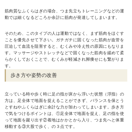
筋肉質なふくらはぎの場合、つま先立ちトレーニングなどの運
動では細くなるどころか余計に筋肉が発達してしまいます。
そのため、このタイプの人は運動ではなく、ま
ず筋肉をほぐす
ことを優先させ
て下さい。ガチガチに固くなった筋肉が血管を
圧迫して血流を阻害すると、むくみや冷え性の原因にもなりま
す。マッサージやストレッチなどで固くなった筋肉を緩めて柔
らかくしておくことで、むくみが軽減され脚痩せにも繋がりま
す。
歩き方や姿勢の改善
立っている時や歩く時に足の指が床から浮いた状態（浮指）の
方は、足全体で地面を捉えることができず、バランスを保とう
とすねやふくらはぎに余計な力が加わってしまいます。
歩き方
で気をつけるポイントは、①足全体で地面を捉え、足の指を使
って地面を蹴り出す②着地はかかとから入り、つま先へと体重
移動する③大股で歩く、の３点です。