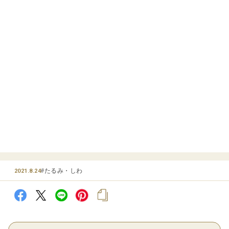
ホーム
コラム一覧
目元のしわ |目立たせない・消すために今すぐできるセル
カテゴリー
全て
#美肌・美白
#スキンケア
#たるみ・しわ
#インタビュー・ア
目元のしわ |目立たせない・消すために
今すぐできるセルフケア
#たるみ・しわ
2021.8.24