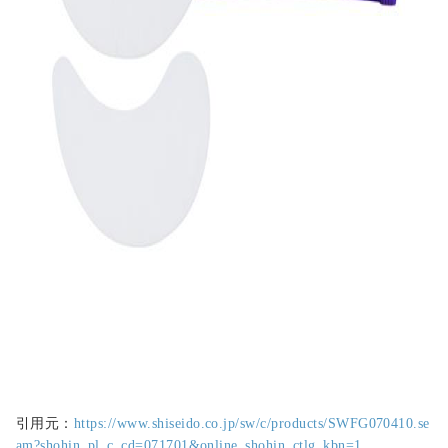
引用元：
https://www.shiseido.co.jp/sw/c/products/SWFG070410.se
am?shohin_pl_c_cd=071701&online_shohin_ctlg_kbn=1