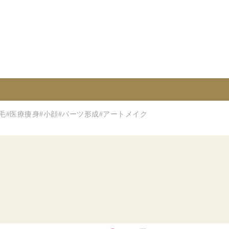
毛
#医療痩身
#小顔
#パーツ形成
#アートメイク