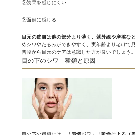
②効果を感じにくい
③面倒に感じる
目元の皮膚は他の部分より薄く、紫外線や摩擦な
めシワやたるみができやすく、実年齢より老けて
普段から目元のケアは意識した方が良いでしょう
目の下のシワ 種類と原因
目の下の種類には、
「表情ジワ」「乾燥による（