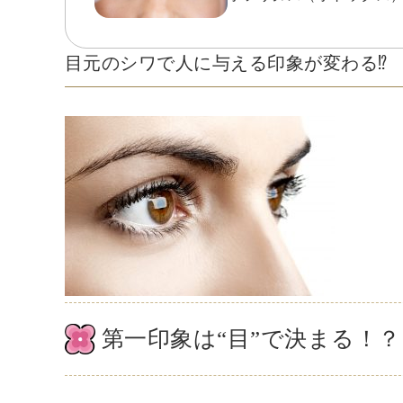
目元のシワで人に与える印象が変わる⁉
第一印象は“目”で決まる！？