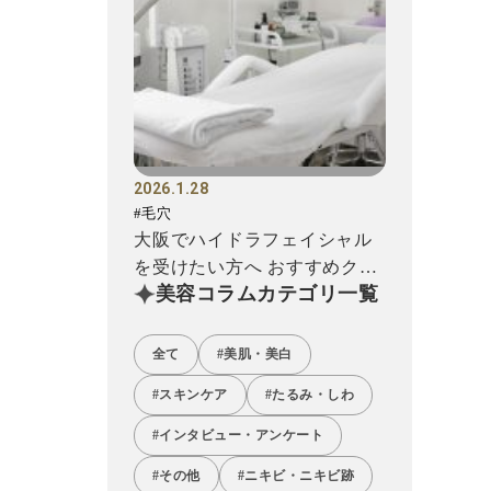
2026.1.28
#毛穴
大阪でハイドラフェイシャル
を受けたい方へ おすすめクリ
美容コラムカテゴリ一覧
ニック12選!
全て
#美肌・美白
#スキンケア
#たるみ・しわ
#インタビュー・アンケート
#その他
#ニキビ・ニキビ跡