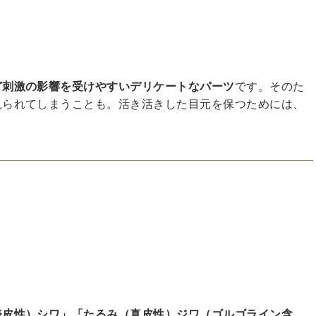
ど刺激の影響を受けやすいデリケートなパーツ
です。そのた
見られてしまうことも。活き活きした目元を保つためには、
。
表皮性）シワ」「たるみ（真皮性）ジワ（ゴルゴライン含