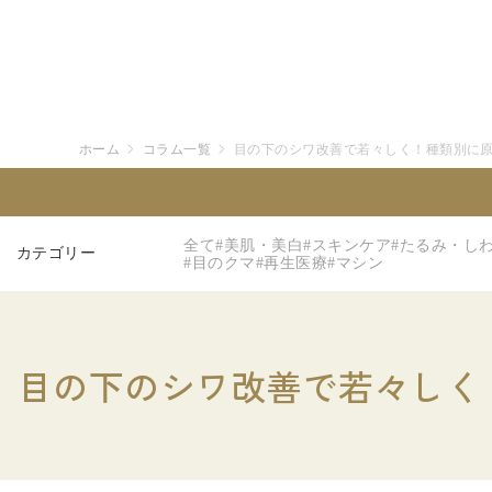
ホーム
コラム一覧
目の下のシワ改善で若々しく！種類別に
全て
#美肌・美白
#スキンケア
#たるみ・し
カテゴリー
#目のクマ
#再生医療
#マシン
目の下のシワ改善で若々しく