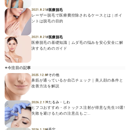
#医療脱毛
2021.8.21
レーザー脱毛で医療費控除されるケースとは | ポイ
ントは脱毛の目的
#医療脱毛
2021.8.21
医療脱毛の基礎知識｜ムダ毛の悩みを安心安全に解
決するためのガイド
今注目の記事
#その他
2025.12.8
鼻筋が通っているか自己チェック｜美人顔の条件と
改善方法を解説
#たるみ・しわ
2026.2.17
ヒフコおすすめ・ボトックス注射が得意な先生10選!
失敗を避けるための注意点もご...
#毛穴
2026.1.28