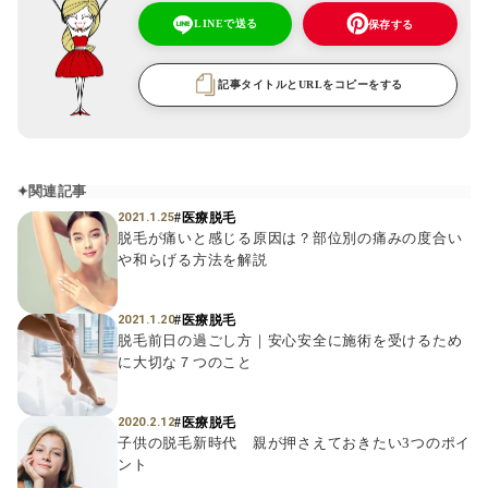
LINEで送る
保存する
記事タイトルとURLをコピーをする
関連記事
#医療脱毛
2021.1.25
脱毛が痛いと感じる原因は？部位別の痛みの度合い
や和らげる方法を解説
#医療脱毛
2021.1.20
脱毛前日の過ごし方｜安心安全に施術を受けるため
に大切な７つのこと
#医療脱毛
2020.2.12
子供の脱毛新時代 親が押さえておきたい3つのポイ
ント