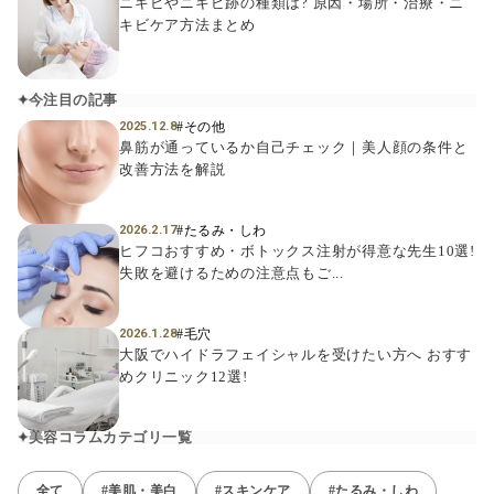
ニキビやニキビ跡の種類は? 原因・場所・治療・ニ
キビケア方法まとめ
今注目の記事
#その他
2025.12.8
鼻筋が通っているか自己チェック｜美人顔の条件と
改善方法を解説
#たるみ・しわ
2026.2.17
ヒフコおすすめ・ボトックス注射が得意な先生10選!
失敗を避けるための注意点もご...
#毛穴
2026.1.28
大阪でハイドラフェイシャルを受けたい方へ おすす
めクリニック12選!
美容コラムカテゴリ一覧
全て
#美肌・美白
#スキンケア
#たるみ・しわ