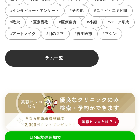
#インタビュー・アンケート
#その他
#ニキビ・ニキビ跡
#毛穴
#医療脱毛
#医療痩身
#小顔
#パーツ形成
#アートメイク
#目のクマ
#再生医療
#マシン
コラム一覧