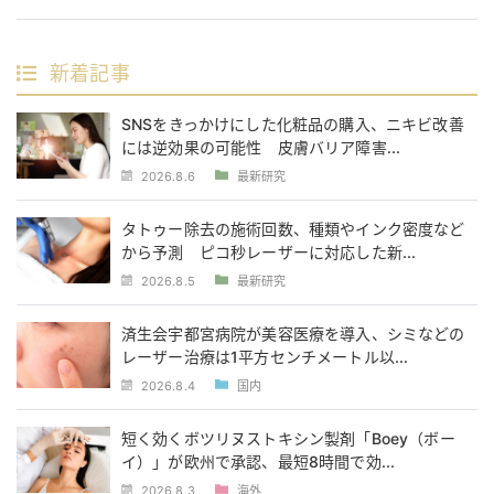
新着記事
SNSをきっかけにした化粧品の購入、ニキビ改善
には逆効果の可能性 皮膚バリア障害...
2026.8.6
最新研究
タトゥー除去の施術回数、種類やインク密度など
から予測 ピコ秒レーザーに対応した新...
2026.8.5
最新研究
済生会宇都宮病院が美容医療を導入、シミなどの
レーザー治療は1平方センチメートル以...
2026.8.4
国内
短く効くボツリヌストキシン製剤「Boey（ボー
イ）」が欧州で承認、最短8時間で効...
2026.8.3
海外