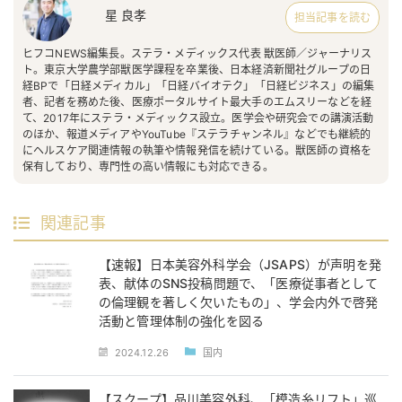
星 良孝
担当記事を読む
ヒフコNEWS編集長。ステラ・メディックス代表 獣医師／ジャーナリス
ト。東京大学農学部獣医学課程を卒業後、日本経済新聞社グループの日
経BPで「日経メディカル」「日経バイオテク」「日経ビジネス」の編集
者、記者を務めた後、医療ポータルサイト最大手のエムスリーなどを経
て、2017年にステラ・メディックス設立。医学会や研究会での講演活動
のほか、報道メディアやYouTube『ステラチャンネル』などでも継続的
にヘルスケア関連情報の執筆や情報発信を続けている。獣医師の資格を
保有しており、専門性の高い情報にも対応できる。
関連記事
【速報】日本美容外科学会（JSAPS）が声明を発
表、献体のSNS投稿問題で、「医療従事者として
の倫理観を著しく欠いたもの」、学会内外で啓発
活動と管理体制の強化を図る
2024.12.26
国内
【スクープ】品川美容外科、「模造糸リフト」巡