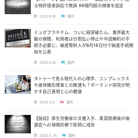
る特許侵害訴訟で敗訴 69億円超の損害を認定
2025.6.18
国内
ミュゼプラチナム、ついに経営破たん、業界最大
級の規模、利用者は分割払い停止や中途解約の手
続き必要に、破産管財人が8月18日付で破産手続開
始を公表
2025.8.18
国内
タトゥーで見る現代人の心理学、コンプレックス
や身体醜形障害との関連も？ポーランド研究が明
かす自己表現と心の健康
2024.3.6
海外
【独自】厚生労働省の文書入手、美容医療後の後
遺症への保険診療で医師に戒告
2023.5.24
国内