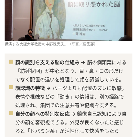
講演する大阪大学教授の中野珠実氏。（写真／編集部）
顔の識別を支える脳の仕組み →
脳の側頭葉にある
「紡錘状回」が中心となり、目・鼻・口の形だけ
でなく配置の違いを処理して顔を認識している。
顔認識の特徴 →
パーツよりも配置のズレに敏感。
表情や視線などの「動き」の情報は、別の経路で
処理され、集団での注意共有や協調を支える。
自分の顔への特別な反応 →
鏡像自己認知により自
分の顔を客観視できる。外見が良くなったと感じ
ると「ドパミン系」が活性化して快感をもたら