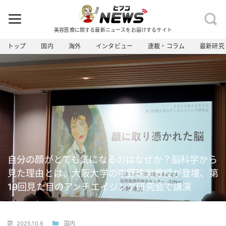
美容医療に関する最新ニュースをお届けするサイト
トップ
国内
海外
インタビュー
連載・コラム
最新研究
自分の顔がとても気になるのはなぜか？脳科学から
見た理由とは、大阪大学の中野珠実教授が登壇、第
19回見た目のアンチエイジング研究会で講演
2025.10.6
国内