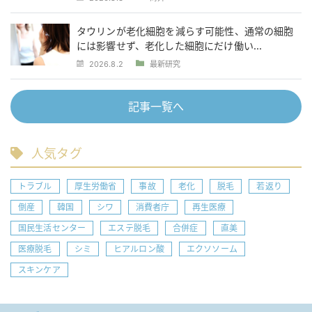
タウリンが老化細胞を減らす可能性、通常の細胞
には影響せず、老化した細胞にだけ働い...
2026.8.2
最新研究
記事一覧へ
人気タグ
トラブル
厚生労働省
事故
老化
脱毛
若返り
倒産
韓国
シワ
消費者庁
再生医療
国民生活センター
エステ脱毛
合併症
直美
医療脱毛
シミ
ヒアルロン酸
エクソソーム
スキンケア