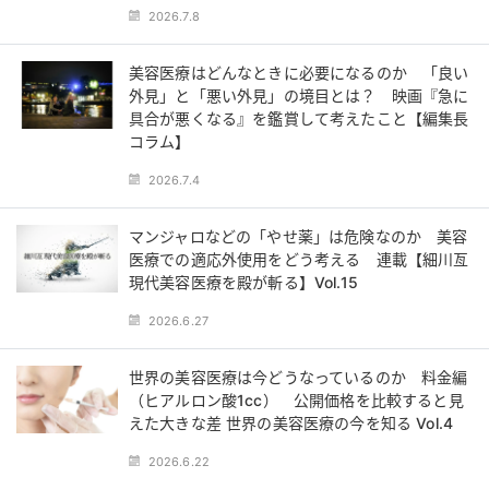
2026.7.8
美容医療はどんなときに必要になるのか 「良い
外見」と「悪い外見」の境目とは？ 映画『急に
具合が悪くなる』を鑑賞して考えたこと【編集長
コラム】
2026.7.4
マンジャロなどの「やせ薬」は危険なのか 美容
医療での適応外使用をどう考える 連載【細川亙
現代美容医療を殿が斬る】Vol.15
2026.6.27
世界の美容医療は今どうなっているのか 料金編
（ヒアルロン酸1cc） 公開価格を比較すると見
えた大きな差 世界の美容医療の今を知る Vol.4
2026.6.22