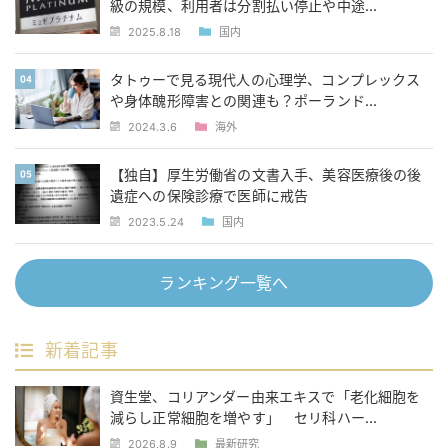
級の規模、利用者は分割払い停止や中途...
2025.8.18
国内
タトゥーで見る現代人の心理学、コンプレックス
や身体醜形障害との関連も？ポーランド...
2024.3.6
海外
【独自】厚生労働省の文書入手、美容医療後の後
遺症への保険診療で医師に戒告
2023.5.24
国内
ランキング一覧へ
新着記事
資生堂、コリアンダー由来エキスで「老化細胞を
減らし正常細胞を増やす」 セリ科ハー...
2026.8.9
最新研究