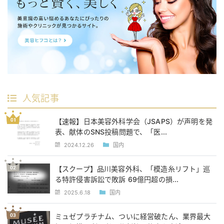
人気記事
【速報】日本美容外科学会（JSAPS）が声明を発
表、献体のSNS投稿問題で、「医...
2024.12.26
国内
【スクープ】品川美容外科、「模造糸リフト」巡
る特許侵害訴訟で敗訴 69億円超の損...
2025.6.18
国内
ミュゼプラチナム、ついに経営破たん、業界最大