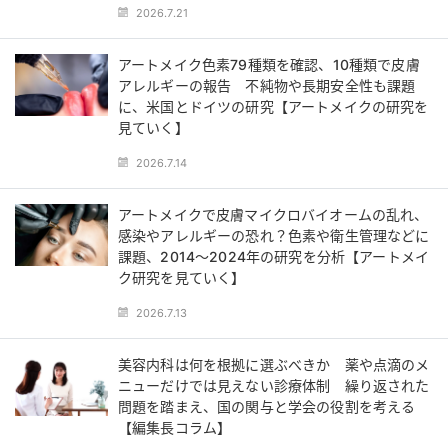
2026.7.21
アートメイク色素79種類を確認、10種類で皮膚
アレルギーの報告 不純物や長期安全性も課題
に、米国とドイツの研究【アートメイクの研究を
見ていく】
2026.7.14
アートメイクで皮膚マイクロバイオームの乱れ、
感染やアレルギーの恐れ？色素や衛生管理などに
課題、2014～2024年の研究を分析【アートメイ
ク研究を見ていく】
2026.7.13
美容内科は何を根拠に選ぶべきか 薬や点滴のメ
ニューだけでは見えない診療体制 繰り返された
問題を踏まえ、国の関与と学会の役割を考える
【編集長コラム】