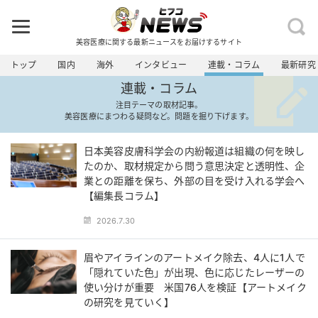
美容医療に関する最新ニュースをお届けするサイト
トップ
国内
海外
インタビュー
連載・コラム
最新研究
連載・コラム
注目テーマの取材記事。
美容医療にまつわる疑問など。問題を掘り下げます。
日本美容皮膚科学会の内紛報道は組織の何を映し
たのか、取材規定から問う意思決定と透明性、企
業との距離を保ち、外部の目を受け入れる学会へ
【編集長コラム】
2026.7.30
眉やアイラインのアートメイク除去、4人に1人で
「隠れていた色」が出現、色に応じたレーザーの
使い分けが重要 米国76人を検証【アートメイク
の研究を見ていく】