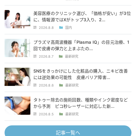
美容医療のクリニック選び、「価格が安い」が3位
に、情報源ではXがトップ3入り、2...
2026.8.8
国内
プラズマ高周波機器「Plasma IQ」の目元治療、1
回で皮膚の弾力と上まぶたの...
2026.8.7
最新研究
SNSをきっかけにした化粧品の購入、ニキビ改善
には逆効果の可能性 皮膚バリア障害...
2026.8.6
最新研究
タトゥー除去の施術回数、種類やインク密度など
から予測 ピコ秒レーザーに対応した新...
2026.8.5
最新研究
記事一覧へ