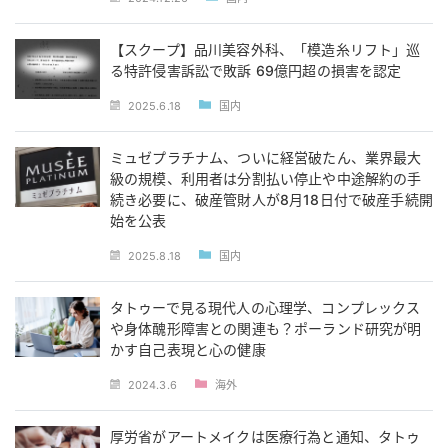
【スクープ】品川美容外科、「模造糸リフト」巡
る特許侵害訴訟で敗訴 69億円超の損害を認定
2025.6.18
国内
ミュゼプラチナム、ついに経営破たん、業界最大
級の規模、利用者は分割払い停止や中途解約の手
続き必要に、破産管財人が8月18日付で破産手続開
始を公表
2025.8.18
国内
タトゥーで見る現代人の心理学、コンプレックス
や身体醜形障害との関連も？ポーランド研究が明
かす自己表現と心の健康
2024.3.6
海外
厚労省がアートメイクは医療行為と通知、タトゥ