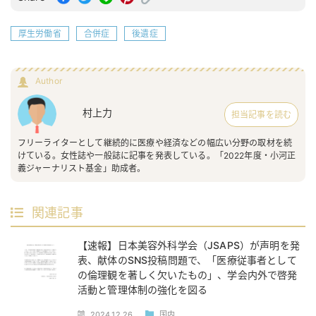
厚生労働省
合併症
後遺症
Author
村上力
担当記事を読む
フリーライターとして継続的に医療や経済などの幅広い分野の取材を続
けている。女性誌や一般誌に記事を発表している。「2022年度・小河正
義ジャーナリスト基金」助成者。
関連記事
【速報】日本美容外科学会（JSAPS）が声明を発
表、献体のSNS投稿問題で、「医療従事者として
の倫理観を著しく欠いたもの」、学会内外で啓発
活動と管理体制の強化を図る
2024.12.26
国内