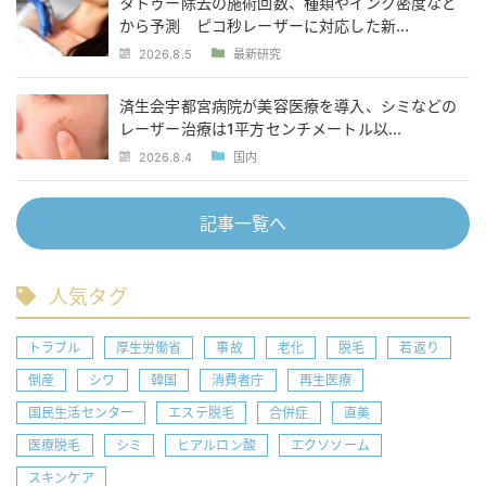
タトゥー除去の施術回数、種類やインク密度など
から予測 ピコ秒レーザーに対応した新...
2026.8.5
最新研究
済生会宇都宮病院が美容医療を導入、シミなどの
レーザー治療は1平方センチメートル以...
2026.8.4
国内
記事一覧へ
人気タグ
トラブル
厚生労働省
事故
老化
脱毛
若返り
倒産
シワ
韓国
消費者庁
再生医療
国民生活センター
エステ脱毛
合併症
直美
医療脱毛
シミ
ヒアルロン酸
エクソソーム
スキンケア