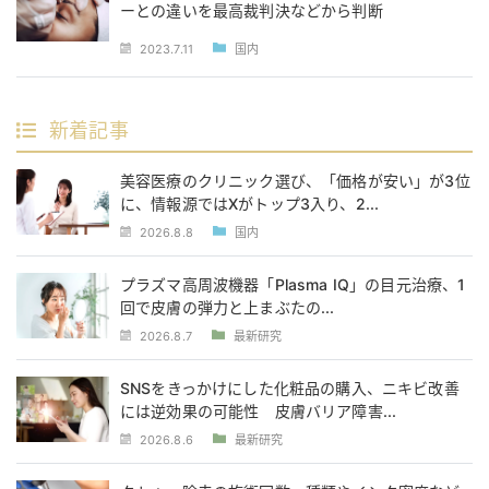
ーとの違いを最高裁判決などから判断
2023.7.11
国内
新着記事
美容医療のクリニック選び、「価格が安い」が3位
に、情報源ではXがトップ3入り、2...
2026.8.8
国内
プラズマ高周波機器「Plasma IQ」の目元治療、1
回で皮膚の弾力と上まぶたの...
2026.8.7
最新研究
SNSをきっかけにした化粧品の購入、ニキビ改善
には逆効果の可能性 皮膚バリア障害...
2026.8.6
最新研究