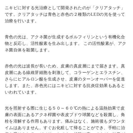
ニキビに対する光治療として開発されたのが「クリアタッチ」
です。クリアタッチは青色と赤色の２種類の
LED
の光を使って
治療を行います。
青色の光は、アクネ菌が生成するポルフィリンという有機化合
物と反応し、活性酸素を生み出します。 この活性酸素が、アク
ネ菌自体を殺菌します。
赤色の光は波長が長いため、皮膚の真皮層にまで届きます。真
皮層にある線維芽細胞を刺激して、コラーゲンとエラスチン、
さらにヒアルロン酸を生成させ、皮膚のターンオーバーを促進
します。また、赤色光にはニキビに対する抗炎症効果もあると
いわれています。
光を照射する際に生じる５０～６０
℃
の熱による温熱効果で皮
膚の表面にあるアクネ桿菌や表皮ブドウ球菌などを殺菌し、角
栓を溶解する作用もあります。痛みはなく、施術後もダウンタ
イムはありません。すぐお化粧して帰ることができ、手軽に治