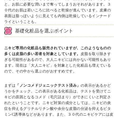
と、お肌に必要な潤いまで奪ってしまうおそれがあります。３
０代のお肌は若いころに比べると乾燥が進んでいます。皮膚の
表面は脂っぽいように見えても内側は乾燥しているインナード
ライということも。
基礎化粧品を選ぶポイント
ニキビ専用の化粧品も販売されていますが、このようなものの
多くは皮脂の多い若者を対象としています。
皮脂を取り除きす
ぎる可能性があるので、大人ニキビには向かない可能性もあり
ます。現在は「大人ニキビ」を対象とした化粧品も増えている
ので、その中から選ぶのがおすすめです。
まずは
「ノンコメドジェニックテスト済み」
の表示があるかど
うかをチェック。この表示がある化粧品は、テストを受けてニ
キビの原因となるコメド（毛穴詰まり）ができにくいと判定さ
れたということです。ニキビ対策の成分としては、ニキビの炎
症を抑えるグリチルリチン酸や余分な皮脂の分泌を抑えるビタ
ミン
C
誘導体などがあります。また、３０代のニキビケアには皮