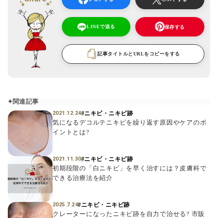
LINEで送る
保存する
記事タイトルとURLをコピーをする
関連記事
#ニキビ・ニキビ跡
2021.12.24
気になるデコルテニキビを繰り返す原因やケアのポ
イントとは?
#ニキビ・ニキビ跡
2021.11.30
初期段階の「白ニキビ」を早く治すには？皮膚科で
できる治療法を紹介
#ニキビ・ニキビ跡
2025.7.24
クレーターになったニキビ跡を自力で治せる? 市販