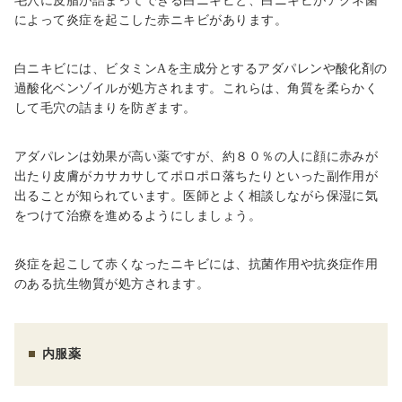
毛穴に皮脂が詰まってできる白ニキビと、白ニキビがアクネ菌
によって炎症を起こした赤ニキビがあります。
白ニキビには、ビタミン
A
を主成分とするアダパレンや酸化剤の
過酸化ベンゾイルが処方されます。これらは、角質を柔らかく
して毛穴の詰まりを防ぎます。
アダパレンは効果が高い薬ですが、約８０％の人に顔に赤みが
出たり皮膚がカサカサしてポロポロ落ちたりといった副作用が
出ることが知られています。医師とよく相談しながら保湿に気
をつけて治療を進めるようにしましょう。
炎症を起こして赤くなったニキビには、抗菌作用や抗炎症作用
のある抗生物質が処方されます。
内服薬