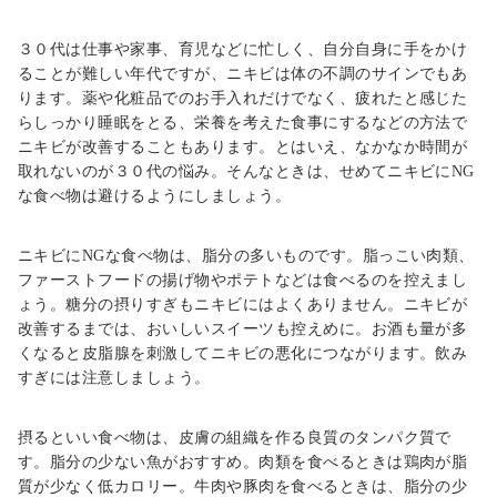
３０
代は仕事や家事、育児などに忙しく、自分自身に手をかけ
ることが難しい年代ですが、ニキビは体の不調のサインでもあ
ります。薬や化粧品でのお手入れだけでなく、疲れたと感じた
らしっかり睡眠をとる、栄養を考えた食事にするなどの方法で
ニキビが改善することもあります。とはいえ、なかなか時間が
取れないのが３０代の悩み。そんなときは、せめてニキビに
NG
な食べ物は避けるようにしましょう。
ニキビに
NG
な食べ物は、脂分の多いものです。脂っこい肉類、
ファーストフードの揚げ物やポテトなどは食べるのを控えまし
ょう。糖分の摂りすぎもニキビにはよくありません。ニキビが
改善するまでは、おいしいスイーツも控えめに。お酒も量が多
くなると皮脂腺を刺激してニキビの悪化につながります。飲み
すぎには注意しましょう。
摂るといい食べ物は、皮膚の組織を作る良質のタンパク質で
す。脂分の少ない魚がおすすめ。肉類を食べるときは鶏肉が脂
質が少なく低カロリー。牛肉や豚肉を食べるときは、脂分の少