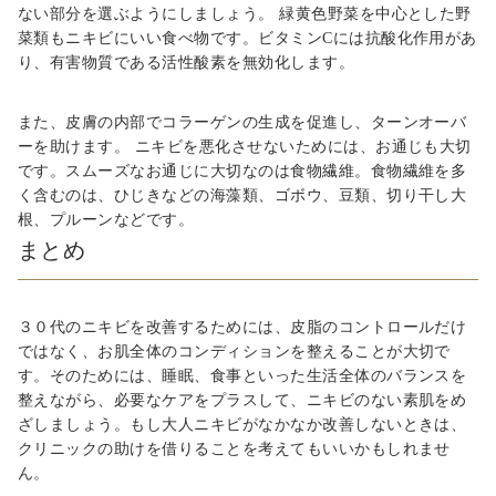
ない部分を選ぶようにしましょう。
緑黄色野菜を中心とした野
菜類もニキビにいい食べ物です。ビタミン
C
には抗酸化作用があ
り、有害物質である活性酸素を無効化します。
また、皮膚の内部でコラーゲンの生成を促進し、ターンオーバ
ーを助けます。
ニキビを悪化させないためには、お通じも大切
です。スムーズなお通じに大切なのは食物繊維。食物繊維を多
く含むのは、ひじきなどの海藻類、ゴボウ、豆類、切り干し大
根、プルーンなどです。
まとめ
３０
代のニキビを改善するためには、皮脂のコントロールだけ
ではなく、お肌全体のコンディションを整えることが大切で
す。そのためには、睡眠、食事といった生活全体のバランスを
整えながら、必要なケアをプラスして、ニキビのない素肌をめ
ざしましょう。もし大人ニキビがなかなか改善しないときは、
クリニックの助けを借りることを考えてもいいかもしれませ
ん。