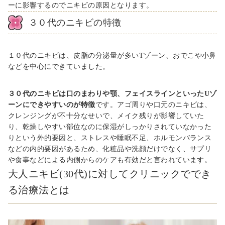
ーに影響するのでニキビの原因となります。
３０
代のニキビの特徴
１０
代のニキビは、皮脂の分泌量が多い
T
ゾーン、おでこや小鼻
などを中心にできていました。
３０代のニキビは口のまわりや顎、フェイスラインといったUゾ
ーンにできやすいのが特徴
です。アゴ周りや口元のニキビは、
クレンジングが不十分なせいで、メイク残りが影響していた
り、乾燥しやすい部位なのに保湿がしっかりされていなかった
りという外的要因と、ストレスや睡眠不足、ホルモンバランス
などの内的要因があるため、化粧品や洗顔だけでなく、サプリ
や食事などによる内側からのケアも有効だと言われています。
大人
ニキビ(30代)に対してクリニックででき
る治療法とは