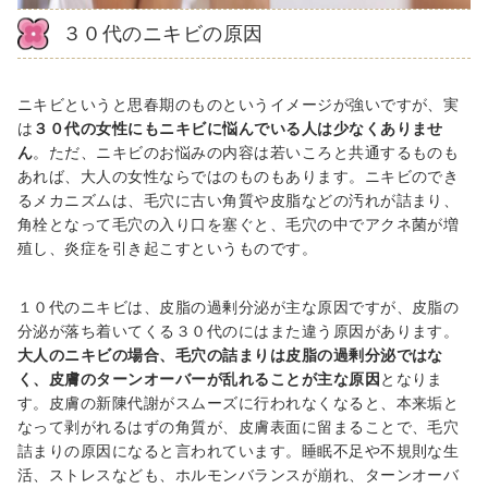
３０
代のニキビの原因
ニキビというと思春期のものというイメージが強いですが、実
は
３０代の女性にもニキビに悩んでいる人は少なくありませ
ん
。ただ、ニキビのお悩みの内容は若いころと共通するものも
あれば、大人の女性ならではのものもあります。ニキビのでき
るメカニズムは、毛穴に古い角質や皮脂などの汚れが詰まり、
角栓となって毛穴の入り口を塞ぐと、毛穴の中でアクネ菌が増
殖し、炎症を引き起こすというものです。
１０
代のニキビは、皮脂の過剰分泌が主な原因ですが、皮脂の
分泌が落ち着いてくる３０代のにはまた違う原因があります。
大人のニキビの場合、毛穴の詰まりは皮脂の過剰分泌ではな
く、皮膚のターンオーバーが乱れることが主な原因
となりま
す。皮膚の新陳代謝がスムーズに行われなくなると、本来垢と
なって剥がれるはずの角質が、皮膚表面に留まることで、毛穴
詰まりの原因になると言われています。睡眠不足や不規則な生
活、ストレスなども、ホルモンバランスが崩れ、ターンオーバ