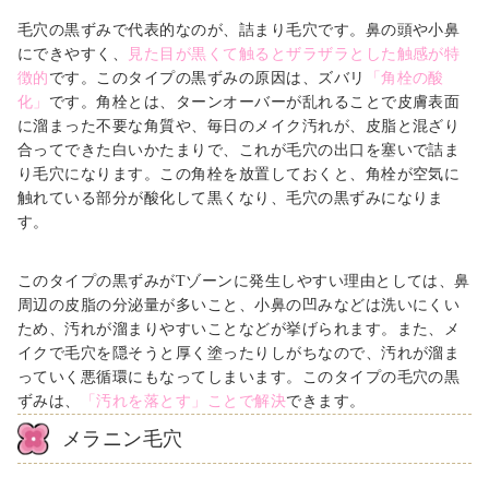
毛穴の黒ずみで代表的なのが、詰まり毛穴です。鼻の頭や小鼻
にできやすく、
見た目が黒くて触るとザラザラとした触感が特
徴的
です。このタイプの黒ずみの原因は、ズバリ
「角栓の酸
化」
です。角栓とは、ターンオーバーが乱れることで皮膚表面
に溜まった不要な角質や、毎日のメイク汚れが、皮脂と混ざり
合ってできた白いかたまりで、これが毛穴の出口を塞いで詰ま
り毛穴になります。この角栓を放置しておくと、角栓が空気に
触れている部分が酸化して黒くなり、毛穴の黒ずみになりま
す。
このタイプの黒ずみがTゾーンに発生しやすい理由としては、鼻
周辺の皮脂の分泌量が多いこと、小鼻の凹みなどは洗いにくい
ため、汚れが溜まりやすいことなどが挙げられます。また、メ
イクで毛穴を隠そうと厚く塗ったりしがちなので、汚れが溜ま
っていく悪循環にもなってしまいます。このタイプの毛穴の黒
ずみは、
「汚れを落とす」ことで解決
できます。
メラニン毛穴