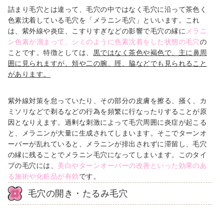
詰まり毛穴とは違って、毛穴の中ではなく毛穴に沿って茶色く
色素沈着している毛穴を「メラニン毛穴」といいます。これ
は、紫外線や炎症、こすりすぎなどの影響で毛穴の縁に
メラニ
ン色素が溜まって、シミのように色素沈着をした状態の毛穴
の
ことです。
特徴としては、
黒ではなく茶色や褐色で、主に鼻周
囲に見られます
が、頬や二の腕、脛、脇などでも見られること
があります。
紫外線対策を怠っていたり、その部分の皮膚を擦る、掻く、カ
ミソリなどで剃るなどの行為を頻繁に行なったりすることが原
因となりえます。過剰な刺激によって毛穴周囲に炎症が起こる
と、メラニンが大量に生成されてしまいます。そこでターンオ
ーバーが乱れていると、メラニンが排出されずに滞留し、毛穴
の縁に残ることでメラニン毛穴になってしまいます。このタイ
プの毛穴には、
美白やターンオーバーの改善といった効果のあ
る施術や化粧品が有効
です。
毛穴の開き・たるみ毛穴