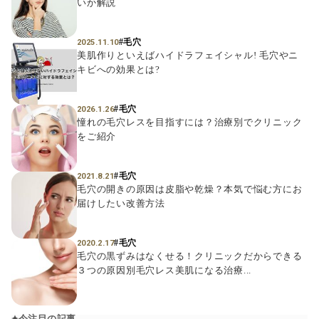
いか解説
#毛穴
2025.11.10
美肌作りといえばハイドラフェイシャル! 毛穴やニ
キビへの効果とは?
#毛穴
2026.1.26
憧れの毛穴レスを目指すには？治療別でクリニック
をご紹介
#毛穴
2021.8.21
毛穴の開きの原因は皮脂や乾燥？本気で悩む方にお
届けしたい改善方法
#毛穴
2020.2.17
毛穴の黒ずみはなくせる！クリニックだからできる
３つの原因別毛穴レス美肌になる治療...
今注目の記事