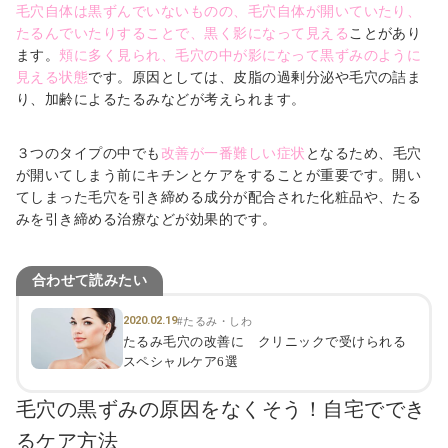
毛穴自体は黒ずんでいないものの、毛穴自体が開いていたり、
たるんでいたりすることで、黒く影になって見える
ことがあり
ます。
頬に多く見られ、毛穴の中が影になって黒ずみのように
見える状態
です。原因としては、皮脂の過剰分泌や毛穴の詰ま
り、加齢によるたるみなどが考えられます。
３つのタイプの中でも
改善が一番難しい症状
となるため、毛穴
が開いてしまう前にキチンとケアをすることが重要です。開い
てしまった毛穴を引き締める成分が配合された化粧品や、たる
みを引き締める治療などが効果的です。
合わせて読みたい
2020.02.19
#たるみ・しわ
たるみ毛穴の改善に クリニックで受けられる
スペシャルケア6選
毛穴の黒ずみの原因をなくそう！自宅ででき
るケア方法