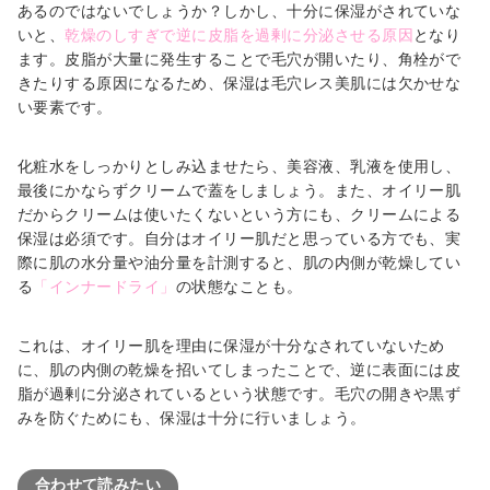
あるのではないでしょうか？しかし、十分に保湿がされていな
いと、
乾燥のしすぎで逆に皮脂を過剰に分泌させる原因
となり
ます。皮脂が大量に発生することで毛穴が開いたり、角栓がで
きたりする原因になるため、保湿は毛穴レス美肌には欠かせな
い要素です。
化粧水をしっかりとしみ込ませたら、美容液、乳液を使用し、
最後にかならずクリームで蓋をしましょう。また、オイリー肌
だからクリームは使いたくないという方にも、クリームによる
保湿は必須です。自分はオイリー肌だと思っている方でも、実
際に肌の水分量や油分量を計測すると、肌の内側が乾燥してい
る
「インナードライ」
の状態なことも。
これは、オイリー肌を理由に保湿が十分なされていないため
に、肌の内側の乾燥を招いてしまったことで、逆に表面には皮
脂が過剰に分泌されているという状態です。毛穴の開きや黒ず
みを防ぐためにも、保湿は十分に行いましょう。
合わせて読みたい