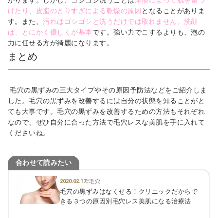
かります。しかし、ゴシゴシ洗うことは
摩擦によって肌を傷つ
けたり、皮脂のとりすぎによる乾燥の原因
となることがありま
す。また、
汚れはゴシゴシと洗うだけでは取れません。洗顔
は、とにかく優しくが基本
です。強い力でこするよりも、泡の
力に任せる方が綺麗になります。
まとめ
毛穴の黒ずみの三大タイプやその原因予防法などをご紹介しま
した。毛穴の黒ずみを改善するには自分の状態を知ることがと
ても大事です。毛穴の黒ずみを改善するための方法もそれぞれ
なので、ぜひ自分に合った方法で毛穴レスな美肌を手に入れて
くださいね。
合わせて読みたい
2020.02.17
#毛穴
毛穴の黒ずみはなくせる！クリニックだからで
きる３つの原因別毛穴レス美肌になる治療法