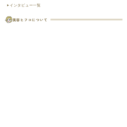
インタビュー一覧
美容ヒフコについて
ヒフコ会員特典のご案内
初めての方へ
お知らせ
便利なLINE連携
お問い合わせ（ヘルプ）
よくある質問
お問い合わせ（法人）
クリニック掲載希望
お問い合わせ（個人）