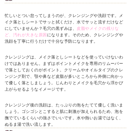
忙しいとつい怠ってしまうのが、クレンジングや洗顔です。メ
イク落としシートでサッと拭くだけ、水でサッと流すだけなど
にしていませんか？毛穴の黒ずみは、
皮脂やメイクの残りな
ど、汚れが大きな原因
になります。そのため、クレンジングや
洗顔を丁寧に行うだけで十分な予防になります。
クレンジングは、メイク落としシートなどを使っていけないわ
けではありません。まずはポイントメイクを専用のリムーバー
で落としておくのがポイント。クリームやオイルタイプのクレ
ンジング剤で、顎や鼻など皮脂が多いところから外側に向かっ
て優しく落としましょう。じんわりとメイクを毛穴から浮かび
上がらせるようなイメージです。
クレンジング後の洗顔は、たっぷりの泡をたてて優しく洗いま
しょう。ゴシゴシとこすると肌に刺激が加えられるため、泡を
撫でているくらいの強さでいいです。水や熱いお湯ではなく、
ぬるま湯で洗い流します。