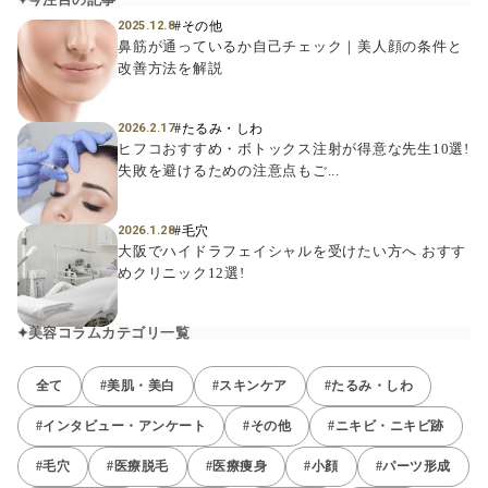
#その他
2025.12.8
鼻筋が通っているか自己チェック｜美人顔の条件と
改善方法を解説
#たるみ・しわ
2026.2.17
ヒフコおすすめ・ボトックス注射が得意な先生10選!
失敗を避けるための注意点もご...
#毛穴
2026.1.28
大阪でハイドラフェイシャルを受けたい方へ おすす
めクリニック12選!
美容コラムカテゴリ一覧
全て
#美肌・美白
#スキンケア
#たるみ・しわ
#インタビュー・アンケート
#その他
#ニキビ・ニキビ跡
#毛穴
#医療脱毛
#医療痩身
#小顔
#パーツ形成