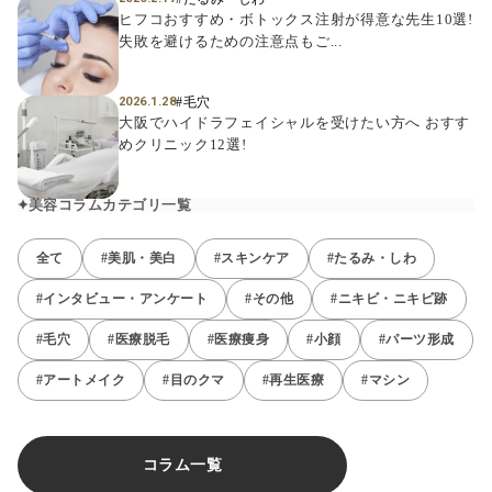
ヒフコおすすめ・ボトックス注射が得意な先生10選!
失敗を避けるための注意点もご...
#毛穴
2026.1.28
大阪でハイドラフェイシャルを受けたい方へ おすす
めクリニック12選!
美容コラムカテゴリ一覧
全て
#美肌・美白
#スキンケア
#たるみ・しわ
#インタビュー・アンケート
#その他
#ニキビ・ニキビ跡
#毛穴
#医療脱毛
#医療痩身
#小顔
#パーツ形成
#アートメイク
#目のクマ
#再生医療
#マシン
コラム一覧