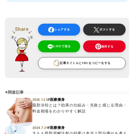
Share
シェアする
ポストする
LINEで送る
保存する
記事タイトルとURLをコピーをする
関連記事
#医療痩身
2025.12.5
脂肪冷却とは？効果の仕組み・失敗と感じる理由・
料金相場をわかりやすく解説
#医療痩身
2024.7.29
太もも脂肪溶解注射の効果は本当？部分痩せを考え