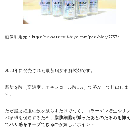
画像引用元：https://www.tsutsui-biyo.com/post-blog/7757/
2020年に発売された最新脂肪溶解製剤です。
脂肪を酸（高濃度デオキシコール酸1％）で溶かして排出しま
す。
ただ脂肪細胞の数を減らすだけでなく、コラーゲン増生やリン
パ循環を促進するため、
脂肪細胞が減ったあとのたるみを抑え
てハリ感をキープできる
のが嬉しいポイント！