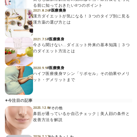
る前に知っておきたい8つのポイント
#医療痩身
2021.8.26
漢方ダイエットが気になる！３つのタイプ別に見る
漢方薬の選び方とは
#医療痩身
2021.7.5
今さら聞けない…ダイエット外来の基本知識｜３つ
のダイエット方法とは
#医療痩身
2020.9.9
ハイフ医療痩身マシン「リポセル」その効果やメリ
ット・デメリットまで
今注目の記事
#その他
2025.12.8
鼻筋が通っているか自己チェック｜美人顔の条件と
改善方法を解説
#たるみ・しわ
2026.2.17