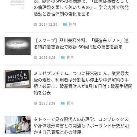
表、献体のSNS投稿問題で、「医療従事者として
の倫理観を著しく欠いたもの」、学会内外で啓発
活動と管理体制の強化を図る
2024.12.26
国内
【スクープ】品川美容外科、「模造糸リフト」巡
る特許侵害訴訟で敗訴 69億円超の損害を認定
2025.6.18
国内
ミュゼプラチナム、ついに経営破たん、業界最大
級の規模、利用者は分割払い停止や中途解約の手
続き必要に、破産管財人が8月18日付で破産手続開
始を公表
2025.8.18
国内
タトゥーで見る現代人の心理学、コンプレックス
や身体醜形障害との関連も？ポーランド研究が明
かす自己表現と心の健康