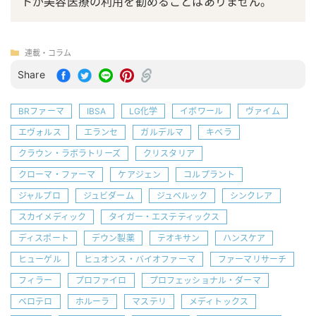
トが美容医療の利用を勧めることはありません。
連載・コラム
Share
BRファーマ
IBSA
LG化学
イボワール
ヴァイム
エヴォルス
エランセ
ガルデルマ
キベラ
クラウン・ラボラトリーズ
クリスタリア
クローマ・ファーマ
ケアジェン
コルプラント
ジャルプロ
ジュビダーム
ジュベルック
シンクレア
スカイメディック
タイガー・エステティックス
ディスポート
デウン製薬
テオキサン
ハンスケア
ヒューゲル
ヒュオンス・バイオファーマ
ファーマリサーチ
フィラー
プロファイロ
プロフェッショナル・ダーマ
ベロテロ
ホルーラ
マステリ
メディトックス