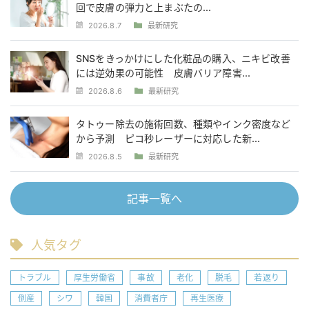
回で皮膚の弾力と上まぶたの...
2026.8.7
最新研究
SNSをきっかけにした化粧品の購入、ニキビ改善
には逆効果の可能性 皮膚バリア障害...
2026.8.6
最新研究
タトゥー除去の施術回数、種類やインク密度など
から予測 ピコ秒レーザーに対応した新...
2026.8.5
最新研究
記事一覧へ
人気タグ
トラブル
厚生労働省
事故
老化
脱毛
若返り
倒産
シワ
韓国
消費者庁
再生医療