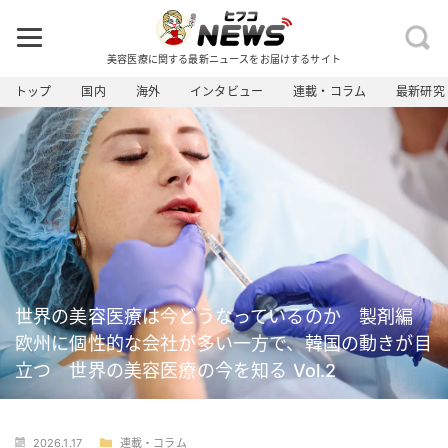
美容医療に関する最新ニュースをお届けするサイト
トップ
国内
海外
インタビュー
連載・コラム
最新研究
世界の美容医療は今どうなっているのか 製剤編
欧州に個性的な会社が多い一方で、韓国の動きが目
立つ 世界の美容医療の今を知る Vol.2
2026.1.17
連載・コラム