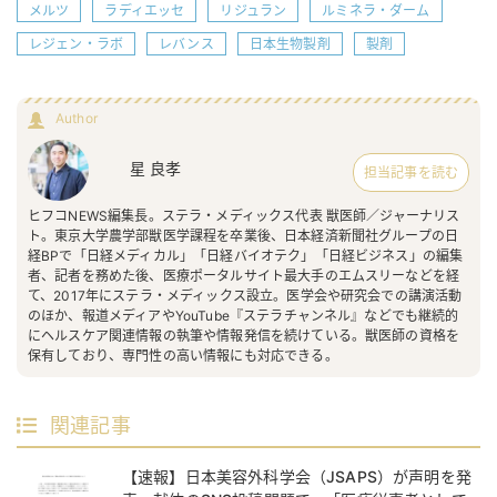
メルツ
ラディエッセ
リジュラン
ルミネラ・ダーム
レジェン・ラボ
レバンス
日本生物製剤
製剤
Author
星 良孝
担当記事を読む
ヒフコNEWS編集長。ステラ・メディックス代表 獣医師／ジャーナリス
ト。東京大学農学部獣医学課程を卒業後、日本経済新聞社グループの日
経BPで「日経メディカル」「日経バイオテク」「日経ビジネス」の編集
者、記者を務めた後、医療ポータルサイト最大手のエムスリーなどを経
て、2017年にステラ・メディックス設立。医学会や研究会での講演活動
のほか、報道メディアやYouTube『ステラチャンネル』などでも継続的
にヘルスケア関連情報の執筆や情報発信を続けている。獣医師の資格を
保有しており、専門性の高い情報にも対応できる。
関連記事
【速報】日本美容外科学会（JSAPS）が声明を発