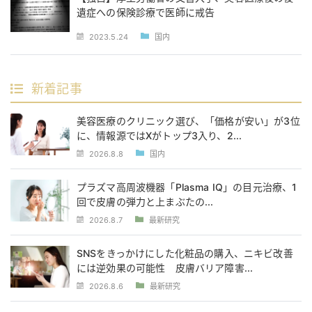
遺症への保険診療で医師に戒告
2023.5.24
国内
新着記事
美容医療のクリニック選び、「価格が安い」が3位
に、情報源ではXがトップ3入り、2...
2026.8.8
国内
プラズマ高周波機器「Plasma IQ」の目元治療、1
回で皮膚の弾力と上まぶたの...
2026.8.7
最新研究
SNSをきっかけにした化粧品の購入、ニキビ改善
には逆効果の可能性 皮膚バリア障害...
2026.8.6
最新研究