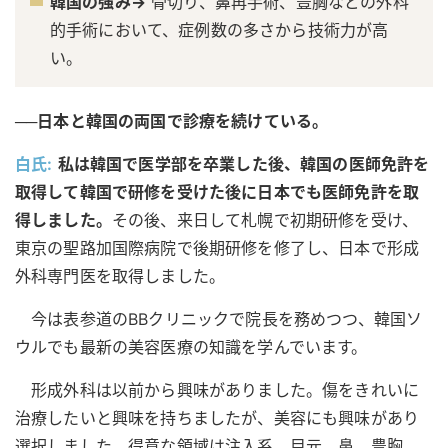
韓国の強み→
骨切り、鼻再手術、豊胸などの外科
的手術において、症例数の多さから技術力が高
い。
──日本と韓国の両国で診療を続けている。
白氏:
私は韓国で医学部を卒業した後、韓国の医師免許を
取得して韓国で研修を受けた後に日本でも医師免許を取
得しました。
その後、来日して札幌で初期研修を受け、
東京の聖路加国際病院で後期研修を修了し、日本で形成
外科専門医を取得しました。
今は表参道のBBクリニックで院長を務めつつ、韓国ソ
ウルでも最新の美容医療の知識を学んでいます。
形成外科は以前から興味がありました。傷をきれいに
治療したいと興味を持ちましたが、美容にも興味があり
選択しました。得意な領域は注入系、目元、鼻、豊胸、