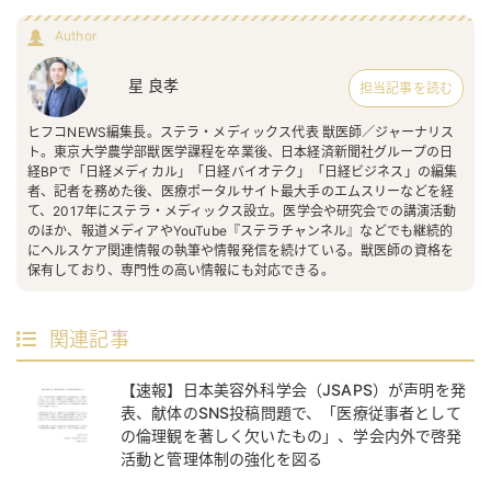
Author
星 良孝
担当記事を読む
ヒフコNEWS編集長。ステラ・メディックス代表 獣医師／ジャーナリス
ト。東京大学農学部獣医学課程を卒業後、日本経済新聞社グループの日
経BPで「日経メディカル」「日経バイオテク」「日経ビジネス」の編集
者、記者を務めた後、医療ポータルサイト最大手のエムスリーなどを経
て、2017年にステラ・メディックス設立。医学会や研究会での講演活動
のほか、報道メディアやYouTube『ステラチャンネル』などでも継続的
にヘルスケア関連情報の執筆や情報発信を続けている。獣医師の資格を
保有しており、専門性の高い情報にも対応できる。
関連記事
【速報】日本美容外科学会（JSAPS）が声明を発
表、献体のSNS投稿問題で、「医療従事者として
の倫理観を著しく欠いたもの」、学会内外で啓発
活動と管理体制の強化を図る