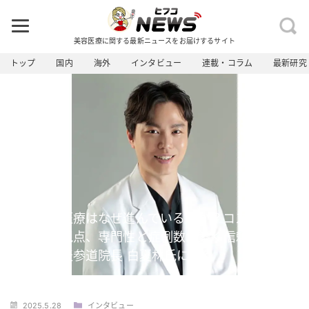
美容医療に関する最新ニュースをお届けするサイト
トップ
国内
海外
インタビュー
連載・コラム
最新研究
韓国美容医療はなぜ進んでいるのか？コスパだけで
決めない視点、専門性と症例数が築く信頼、BBク
リニック表参道院長 白夏林氏に聞く
2025.5.28
インタビュー