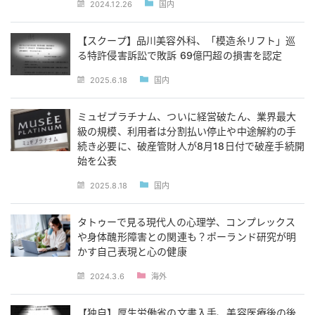
2024.12.26
国内
【スクープ】品川美容外科、「模造糸リフト」巡
る特許侵害訴訟で敗訴 69億円超の損害を認定
2025.6.18
国内
ミュゼプラチナム、ついに経営破たん、業界最大
級の規模、利用者は分割払い停止や中途解約の手
続き必要に、破産管財人が8月18日付で破産手続開
始を公表
2025.8.18
国内
タトゥーで見る現代人の心理学、コンプレックス
や身体醜形障害との関連も？ポーランド研究が明
かす自己表現と心の健康
2024.3.6
海外
【独自】厚生労働省の文書入手、美容医療後の後