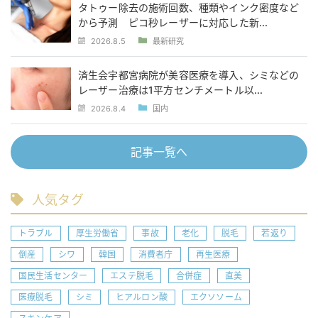
タトゥー除去の施術回数、種類やインク密度など
から予測 ピコ秒レーザーに対応した新...
2026.8.5
最新研究
済生会宇都宮病院が美容医療を導入、シミなどの
レーザー治療は1平方センチメートル以...
2026.8.4
国内
記事一覧へ
人気タグ
トラブル
厚生労働省
事故
老化
脱毛
若返り
倒産
シワ
韓国
消費者庁
再生医療
国民生活センター
エステ脱毛
合併症
直美
医療脱毛
シミ
ヒアルロン酸
エクソソーム