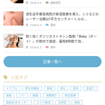
2026.8.5
最新研究
済生会宇都宮病院が美容医療を導入、シミなどの
レーザー治療は1平方センチメートル以...
2026.8.4
国内
短く効くボツリヌストキシン製剤「Boey（ボー
イ）」が欧州で承認、最短8時間で効...
2026.8.3
海外
記事一覧へ
人気タグ
トラブル
厚生労働省
事故
老化
脱毛
若返り
倒産
シワ
韓国
消費者庁
再生医療
国民生活センター
エステ脱毛
合併症
直美