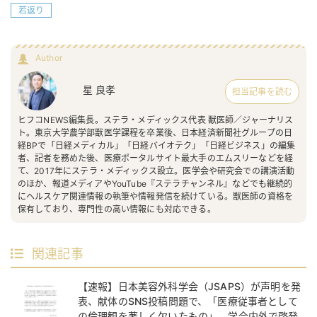
若返り
Author
星 良孝
担当記事を読む
ヒフコNEWS編集長。ステラ・メディックス代表 獣医師／ジャーナリス
ト。東京大学農学部獣医学課程を卒業後、日本経済新聞社グループの日
経BPで「日経メディカル」「日経バイオテク」「日経ビジネス」の編集
者、記者を務めた後、医療ポータルサイト最大手のエムスリーなどを経
て、2017年にステラ・メディックス設立。医学会や研究会での講演活動
のほか、報道メディアやYouTube『ステラチャンネル』などでも継続的
にヘルスケア関連情報の執筆や情報発信を続けている。獣医師の資格を
保有しており、専門性の高い情報にも対応できる。
関連記事
【速報】日本美容外科学会（JSAPS）が声明を発
表、献体のSNS投稿問題で、「医療従事者として
の倫理観を著しく欠いたもの」、学会内外で啓発