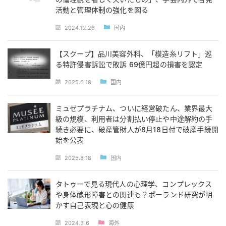
活動と管理体制の強化を図る
2024.12.26
国内
【スクープ】品川美容外科、「模造糸リフト」巡
る特許侵害訴訟で敗訴 69億円超の損害を認定
2025.6.18
国内
ミュゼプラチナム、ついに経営破たん、業界最大
級の規模、利用者は分割払い停止や中途解約の手
続き必要に、破産管財人が8月18日付で破産手続開
始を公表
2025.8.18
国内
タトゥーで見る現代人の心理学、コンプレックス
や身体醜形障害との関連も？ポーランド研究が明
かす自己表現と心の健康
2024.3.6
海外