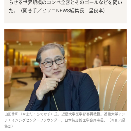
らせる世界規模のコンペ全容とそのゴールなどを聞い
た。（聞き手／ヒフコNEWS編集長 星良孝）
山田秀和（やまだ・ひでかず）氏。近畿大学医学部客員教授。近畿大学アン
チエイジングセンターファウンダー。日本抗加齢医学会理事長。（写真／編
集部）