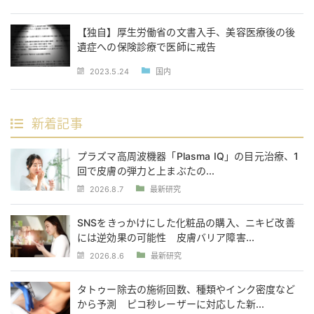
【独自】厚生労働省の文書入手、美容医療後の後
遺症への保険診療で医師に戒告
2023.5.24
国内
新着記事
プラズマ高周波機器「Plasma IQ」の目元治療、1
回で皮膚の弾力と上まぶたの...
2026.8.7
最新研究
SNSをきっかけにした化粧品の購入、ニキビ改善
には逆効果の可能性 皮膚バリア障害...
2026.8.6
最新研究
タトゥー除去の施術回数、種類やインク密度など
から予測 ピコ秒レーザーに対応した新...