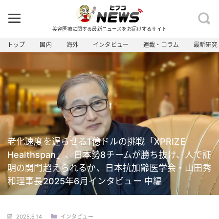
美容医療に関する最新ニュースをお届けするサイト
トップ
国内
海外
インタビュー
連載・コラム
最新研究
老化速度を遅らせる1億ドルの挑戦「XPRIZE
Healthspan」、日本勢8チームが勝ち抜け、人で証
明の関門超えられるか、日本抗加齢医学会・山田秀
和理事長2025年6月インタビュー 中編
2025.6.14
インタビュー