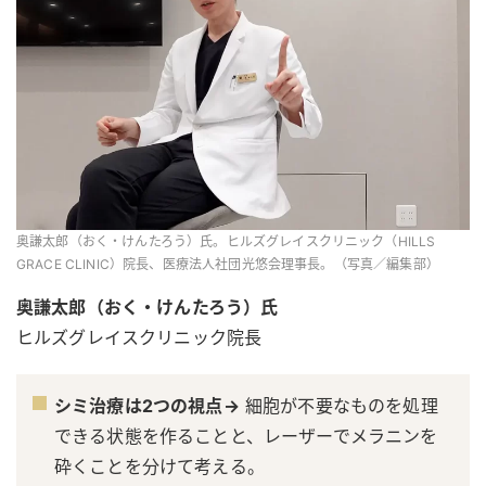
奥謙太郎（おく・けんたろう）氏。ヒルズグレイスクリニック（HILLS
GRACE CLINIC）院長、医療法人社団光悠会理事長。（写真／編集部）
奥謙太郎（おく・けんたろう）氏
ヒルズグレイスクリニック院長
シミ治療は2つの視点→
細胞が不要なものを処理
できる状態を作ることと、レーザーでメラニンを
砕くことを分けて考える。