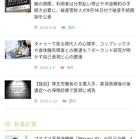
級の規模、利用者は分割払い停止や中途解約の手
続き必要に、破産管財人が8月18日付で破産手続開
始を公表
2025.8.18
国内
タトゥーで見る現代人の心理学、コンプレックス
や身体醜形障害との関連も？ポーランド研究が明
かす自己表現と心の健康
2024.3.6
海外
【独自】厚生労働省の文書入手、美容医療後の後
遺症への保険診療で医師に戒告
2023.5.24
国内
新着記事
プラズマ高周波機器「Plasma IQ」の目元治療、1