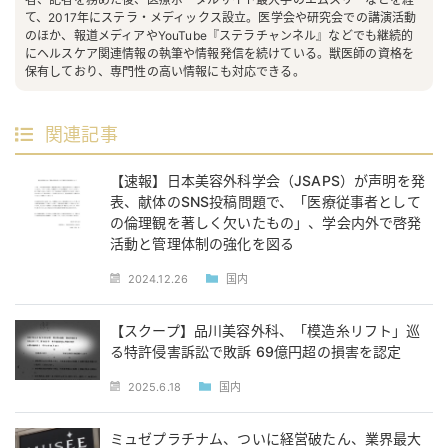
て、2017年にステラ・メディックス設立。医学会や研究会での講演活動
のほか、報道メディアやYouTube『ステラチャンネル』などでも継続的
にヘルスケア関連情報の執筆や情報発信を続けている。獣医師の資格を
保有しており、専門性の高い情報にも対応できる。
関連記事
【速報】日本美容外科学会（JSAPS）が声明を発
表、献体のSNS投稿問題で、「医療従事者として
の倫理観を著しく欠いたもの」、学会内外で啓発
活動と管理体制の強化を図る
2024.12.26
国内
【スクープ】品川美容外科、「模造糸リフト」巡
る特許侵害訴訟で敗訴 69億円超の損害を認定
2025.6.18
国内
ミュゼプラチナム、ついに経営破たん、業界最大