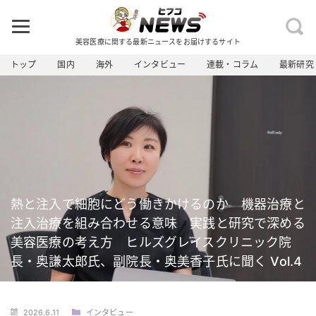
美容医療に関する最新ニュースをお届けするサイト
トップ
国内
海外
インタビュー
連載・コラム
最新研究
熱と注入で細胞にどう働きかけるのか 機器治療と
注入治療を組み合わせる意味 実践と研究で深める
美容医療の考え方 ヒルズグレイスクリニック院
長・奥謙太郎氏、副院長・奥美香子氏に聞く Vol.4
2026.6.11
インタビュー