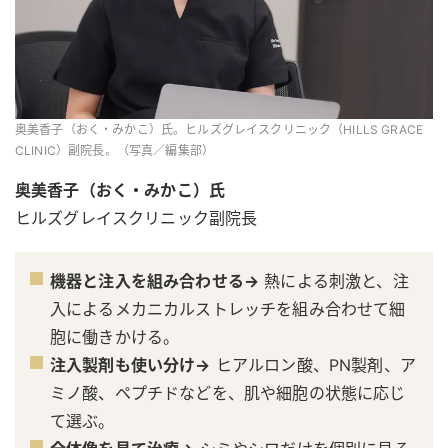
奥美香子（おく・みかこ）氏。ヒルズグレイスクリニック（HILLS GRACE
CLINIC）副院長。（写真／編集部）
奥美香子（おく・みかこ）氏
ヒルズグレイスクリニック副院長
機器と注入を組み合わせる→
熱による刺激と、注
入によるメカニカルストレッチを組み合わせて細
胞に働きかける。
注入製剤も使い分け→
ヒアルロン酸、PN製剤、ア
ミノ酸、ペプチドなどを、肌や細胞の状態に応じ
て選ぶ。