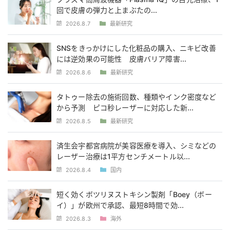
回で皮膚の弾力と上まぶたの...
2026.8.7
最新研究
SNSをきっかけにした化粧品の購入、ニキビ改善
には逆効果の可能性 皮膚バリア障害...
2026.8.6
最新研究
タトゥー除去の施術回数、種類やインク密度など
から予測 ピコ秒レーザーに対応した新...
2026.8.5
最新研究
済生会宇都宮病院が美容医療を導入、シミなどの
レーザー治療は1平方センチメートル以...
2026.8.4
国内
短く効くボツリヌストキシン製剤「Boey（ボー
イ）」が欧州で承認、最短8時間で効...
2026.8.3
海外