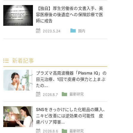
【独自】厚生労働省の文書入手、美
容医療後の後遺症への保険診療で医
師に戒告
2023.5.24
国内
新着記事
プラズマ高周波機器「Plasma IQ」の
目元治療、1回で皮膚の弾力と上まぶ
たの...
2026.8.7
最新研究
SNSをきっかけにした化粧品の購入、
ニキビ改善には逆効果の可能性 皮
膚バリア障害...
2026.8.6
最新研究