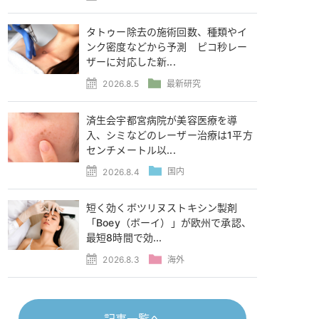
タトゥー除去の施術回数、種類やイ
ンク密度などから予測 ピコ秒レー
ザーに対応した新...
2026.8.5
最新研究
済生会宇都宮病院が美容医療を導
入、シミなどのレーザー治療は1平方
センチメートル以...
2026.8.4
国内
短く効くボツリヌストキシン製剤
「Boey（ボーイ）」が欧州で承認、
最短8時間で効...
2026.8.3
海外