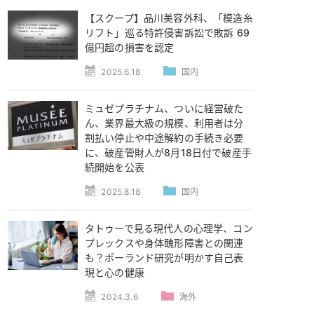
【スクープ】品川美容外科、「模造糸
リフト」巡る特許侵害訴訟で敗訴 69
億円超の損害を認定
2025.6.18
国内
ミュゼプラチナム、ついに経営破た
ん、業界最大級の規模、利用者は分
割払い停止や中途解約の手続き必要
に、破産管財人が8月18日付で破産手
続開始を公表
2025.8.18
国内
タトゥーで見る現代人の心理学、コン
プレックスや身体醜形障害との関連
も？ポーランド研究が明かす自己表
現と心の健康
2024.3.6
海外