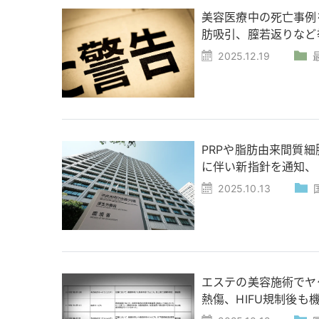
美容医療中の死亡事例
肪吸引、膣若返りなど
2025.12.19
PRPや脂肪由来間質
に伴い新指針を通知、
2025.10.13
エステの美容施術でヤ
熱傷、HIFU規制後も