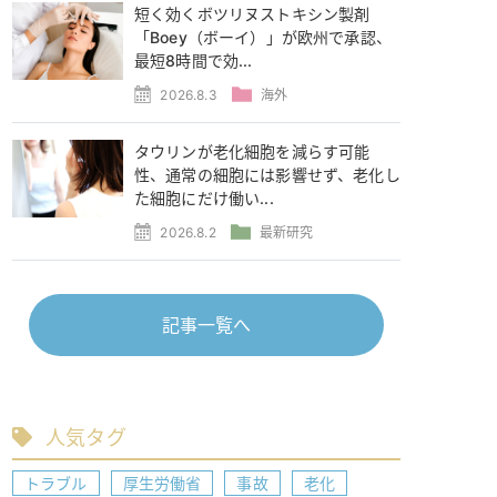
短く効くボツリヌストキシン製剤
「Boey（ボーイ）」が欧州で承認、
最短8時間で効...
2026.8.3
海外
タウリンが老化細胞を減らす可能
性、通常の細胞には影響せず、老化し
た細胞にだけ働い...
2026.8.2
最新研究
記事一覧へ
人気タグ
トラブル
厚生労働省
事故
老化