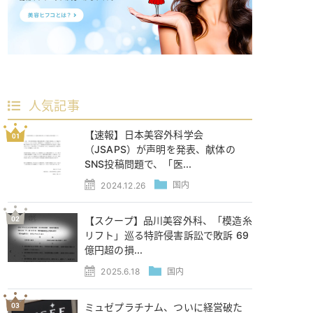
人気記事
【速報】日本美容外科学会
（JSAPS）が声明を発表、献体の
SNS投稿問題で、「医...
2024.12.26
国内
【スクープ】品川美容外科、「模造糸
リフト」巡る特許侵害訴訟で敗訴 69
億円超の損...
2025.6.18
国内
ミュゼプラチナム、ついに経営破た