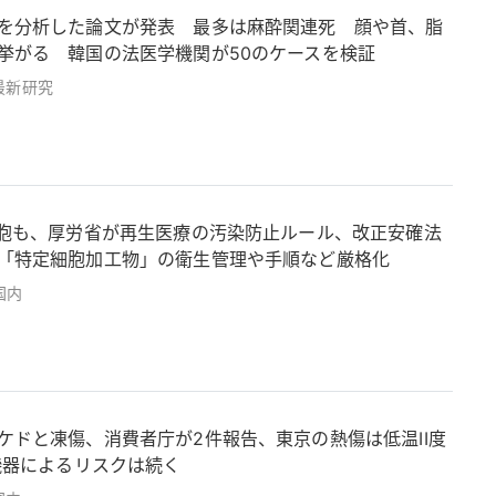
を分析した論文が発表 最多は麻酔関連死 顔や首、脂
挙がる 韓国の法医学機関が50のケースを検証
最新研究
細胞も、厚労省が再生医療の汚染防止ルール、改正安確法
「特定細胞加工物」の衛生管理や手順など厳格化
国内
ケドと凍傷、消費者庁が2件報告、東京の熱傷は低温II度
機器によるリスクは続く