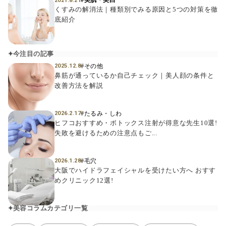
#美肌・美白
2021.8.21
くすみの解消法｜種類別でみる原因と5つの対策を徹
底紹介
今注目の記事
#その他
2025.12.8
鼻筋が通っているか自己チェック｜美人顔の条件と
改善方法を解説
#たるみ・しわ
2026.2.17
ヒフコおすすめ・ボトックス注射が得意な先生10選!
失敗を避けるための注意点もご...
#毛穴
2026.1.28
大阪でハイドラフェイシャルを受けたい方へ おすす
めクリニック12選!
美容コラムカテゴリ一覧