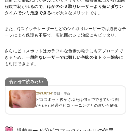
照射した部位にはかさぶたができますが、照射後数日から1週間
程度で剥がれるので、
ほかのシミ取りレーザーより短いダウン
タイムでシミ治療できる
のが大きなメリットです。
また、Qスイッチレーザーなどのシミ取りレーザーでは必要なテ
ープによる保護も不要で、広範囲のシミ治療にもピッタリ。
さらにピコスポットはカラフルな色素の粒子にもアプローチで
きるため、
一般的なレーザーでは難しい色味のタトゥー除去
に
も対応できます。
合わせて読みたい
2023.07.24
#美肌・美白
ピコスポット後かさぶたは何日でできていつ剥
がれる? 経過やピコトーニングとの違いも解説
搭載モード③ピコフラクショナルの効果