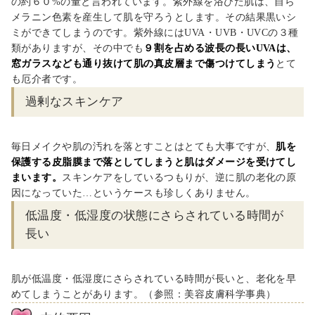
の約６０%の量と言われています。紫外線を浴びた肌は、自ら
メラニン色素を産生して肌を守ろうとします。その結果黒いシ
ミができてしまうのです。紫外線にはUVA・UVB・UVCの３種
類がありますが、その中でも
９割を占める波長の長いUVAは、
窓ガラスなども通り抜けて肌の真皮層まで傷つけてしまう
とて
も厄介者です。
過剰なスキンケア
毎日メイクや肌の汚れを落とすことはとても大事ですが、
肌を
保護する皮脂膜まで落としてしまうと肌はダメージを受けてし
まいます。
スキンケアをしているつもりが、逆に肌の老化の原
因になっていた…というケースも珍しくありません。
低温度・低湿度の状態にさらされている時間が
長い
肌が低温度・低湿度にさらされている時間が長いと、老化を早
めてしまうことがあります。（参照：美容皮膚科学事典）