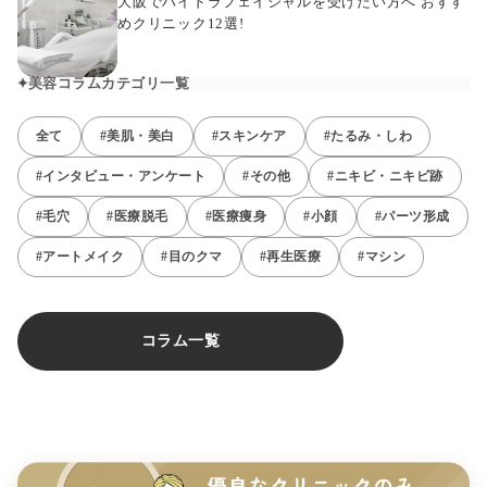
大阪でハイドラフェイシャルを受けたい方へ おすす
めクリニック12選!
美容コラムカテゴリ一覧
全て
#美肌・美白
#スキンケア
#たるみ・しわ
#インタビュー・アンケート
#その他
#ニキビ・ニキビ跡
#毛穴
#医療脱毛
#医療痩身
#小顔
#パーツ形成
#アートメイク
#目のクマ
#再生医療
#マシン
コラム一覧