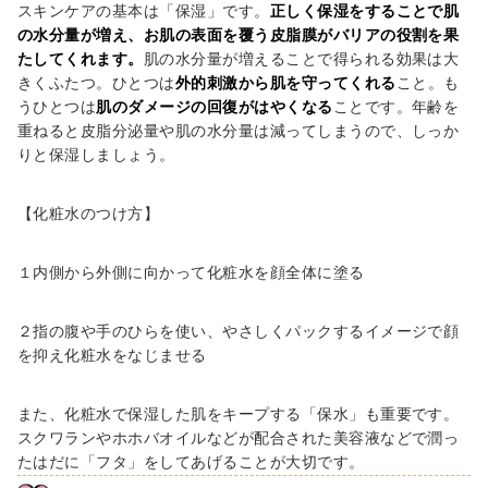
スキンケアの基本は「保湿」です。
正しく保湿をすることで肌
の水分量が増え、お肌の表面を覆う皮脂膜がバリアの役割を果
たしてくれます。
肌の水分量が増えることで得られる効果は大
きくふたつ。ひとつは
外的刺激から肌を守ってくれる
こと。も
うひとつは
肌のダメージの回復がはやくなる
ことです。年齢を
重ねると皮脂分泌量や肌の水分量は減ってしまうので、しっか
りと保湿しましょう。
【化粧水のつけ方】
１内側から外側に向かって化粧水を顔全体に塗る
２指の腹や手のひらを使い、やさしくパックするイメージで顔
を抑え化粧水をなじませる
また、化粧水で保湿した肌をキープする「保水」も重要です。
スクワランやホホバオイルなどが配合された美容液などで潤っ
たはだに「フタ」をしてあげることが大切です。