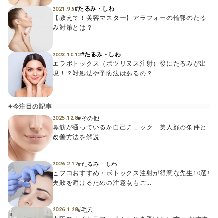
#たるみ・しわ
2021.9.5
【教えて！美容マスター】アラフォーの輪郭のたる
み対策とは？
#たるみ・しわ
2023.10.12
エラボトックス（ボツリヌス注射）後にたるみが出
現！？対処法や予防法はあるの？ ...
今注目の記事
#その他
2025.12.8
鼻筋が通っているか自己チェック｜美人顔の条件と
改善方法を解説
#たるみ・しわ
2026.2.17
ヒフコおすすめ・ボトックス注射が得意な先生10選!
失敗を避けるための注意点もご...
#毛穴
2026.1.28