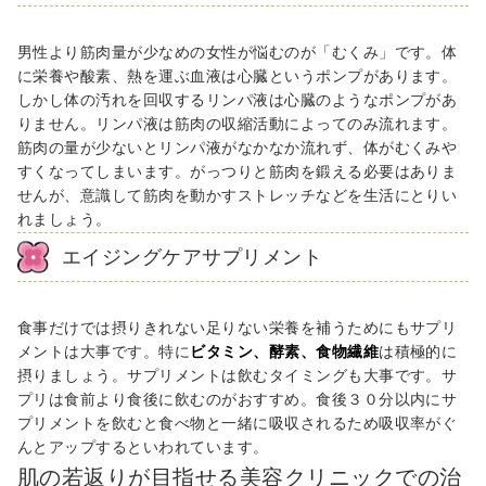
男性より筋肉量が少なめの女性が悩むのが「むくみ」です。体
に栄養や酸素、熱を運ぶ血液は心臓というポンプがあります。
しかし体の汚れを回収するリンパ液は心臓のようなポンプがあ
りません。リンパ液は筋肉の収縮活動によってのみ流れます。
筋肉の量が少ないとリンパ液がなかなか流れず、体がむくみや
すくなってしまいます。がっつりと筋肉を鍛える必要はありま
せんが、意識して筋肉を動かすストレッチなどを生活にとりい
れましょう。
エイジングケアサプリメント
食事だけでは摂りきれない足りない栄養を補うためにもサプリ
メントは大事です。特に
ビタミン、酵素、食物繊維
は積極的に
摂りましょう。サプリメントは飲むタイミングも大事です。サ
プリは食前より食後に飲むのがおすすめ。食後３０分以内にサ
プリメントを飲むと食べ物と一緒に吸収されるため吸収率がぐ
んとアップするといわれています。
肌の若返りが目指せる美容クリニックでの治