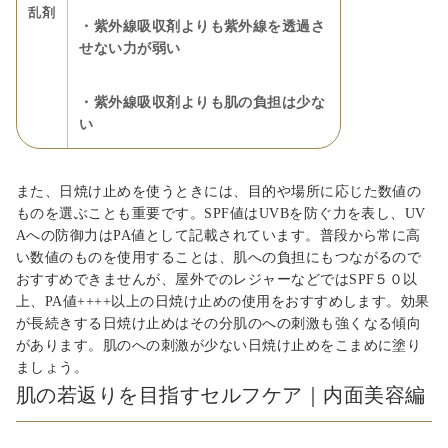
乱剤
・紫外線吸収剤よりも紫外線を透過さ
せない力が弱い
・紫外線吸収剤よりも肌の負担は少な
い
また、日焼け止めを使うときには、目的や場所に応じた数値の
ものを選ぶことも重要です。SPF値はUVBを防ぐ力を表し、UV
Aへの防御力はPA値として記載されています。普段から常に高
い数値のものを使用することは、肌への負担にもつながるので
おすすめできませんが、屋外でのレジャーなどではSPF５０以
上、PA値++++以上の日焼け止めの使用をおすすめします。効果
が長続きする日焼け止めはその分肌のへの刺激も強くなる傾向
があります。肌のへの刺激が少ない日焼け止めをこまめに塗り
ましょう。
肌の若返りを目指すセルフケア｜内面美容編