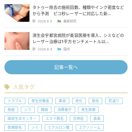
タトゥー除去の施術回数、種類やインク密度など
から予測 ピコ秒レーザーに対応した新...
2026.8.5
最新研究
済生会宇都宮病院が美容医療を導入、シミなどの
レーザー治療は1平方センチメートル以...
2026.8.4
国内
記事一覧へ
人気タグ
トラブル
厚生労働省
事故
老化
脱毛
若返り
倒産
シワ
韓国
消費者庁
再生医療
国民生活センター
エステ脱毛
合併症
直美
医療脱毛
シミ
ヒアルロン酸
エクソソーム