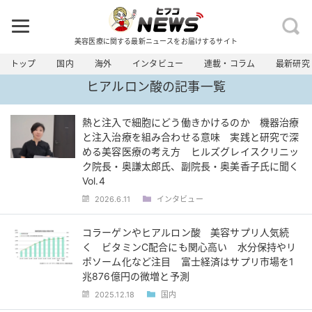
美容医療に関する最新ニュースをお届けするサイト
トップ
国内
海外
インタビュー
連載・コラム
最新研究
ヒアルロン酸の記事一覧
熱と注入で細胞にどう働きかけるのか 機器治療
と注入治療を組み合わせる意味 実践と研究で深
める美容医療の考え方 ヒルズグレイスクリニッ
ク院長・奥謙太郎氏、副院長・奥美香子氏に聞く
Vol.4
2026.6.11
インタビュー
コラーゲンやヒアルロン酸 美容サプリ人気続
く ビタミンC配合にも関心高い 水分保持やリ
ポソーム化など注目 富士経済はサプリ市場を1
兆876億円の微増と予測
2025.12.18
国内