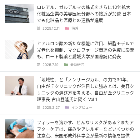
ロレアル、ガルデルマの株式をさらに10％拡大
化粧品企業の美容医療分野への接近が加速 日本
でも化粧品と医療との連携が進展
2025.12.11
海外
ヒアルロン酸の新たな機能に注目、細胞モデルで
光老化を抑制、マクロファージ関連の免疫に影響
も、ロート製薬と愛媛大学が国際誌に発表
2025.7.19
最新研究
「地域性」と「ノンサージカル」の力で30年、
自由が丘クリニックが注目した強みとは、美容ク
リニックの選び方を考える、自由が丘クリニック
理事長 古山登隆氏に聞く Vol.1
2025.2.27
インタビュー
フィラーを溶かす、どんなリスクがある？またア
フターケアは、痛みやアレルギーなどいくつかの
注意点、米国形成外科学会が最新の情報を提供