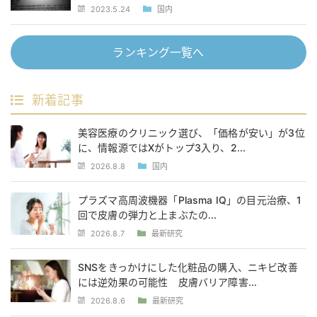
2023.5.24
国内
ランキング一覧へ
新着記事
美容医療のクリニック選び、「価格が安い」が3位
に、情報源ではXがトップ3入り、2...
2026.8.8
国内
プラズマ高周波機器「Plasma IQ」の目元治療、1
回で皮膚の弾力と上まぶたの...
2026.8.7
最新研究
SNSをきっかけにした化粧品の購入、ニキビ改善
には逆効果の可能性 皮膚バリア障害...
2026.8.6
最新研究