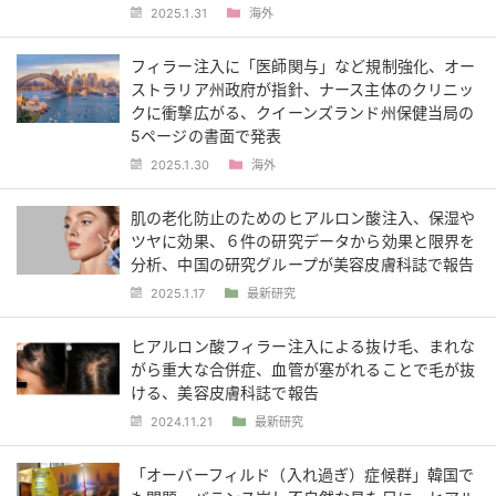
2025.1.31
海外
フィラー注入に「医師関与」など規制強化、オー
ストラリア州政府が指針、ナース主体のクリニッ
クに衝撃広がる、クイーンズランド州保健当局の
5ページの書面で発表
2025.1.30
海外
肌の老化防止のためのヒアルロン酸注入、保湿や
ツヤに効果、６件の研究データから効果と限界を
分析、中国の研究グループが美容皮膚科誌で報告
2025.1.17
最新研究
ヒアルロン酸フィラー注入による抜け毛、まれな
がら重大な合併症、血管が塞がれることで毛が抜
ける、美容皮膚科誌で報告
2024.11.21
最新研究
「オーバーフィルド（入れ過ぎ）症候群」韓国で