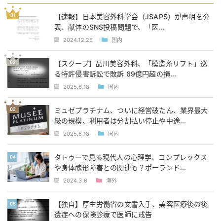
【速報】日本美容外科学会（JSAPS）が声明を発
表、献体のSNS投稿問題で、「医...
2024.12.26
国内
【スクープ】品川美容外科、「模造糸リフト」巡
る特許侵害訴訟で敗訴 69億円超の損...
2025.6.18
国内
ミュゼプラチナム、ついに経営破たん、業界最大
級の規模、利用者は分割払い停止や中途...
2025.8.18
国内
タトゥーで見る現代人の心理学、コンプレックス
や身体醜形障害との関連も？ポーランド...
2024.3.6
海外
【独自】厚生労働省の文書入手、美容医療後の後
遺症への保険診療で医師に戒告