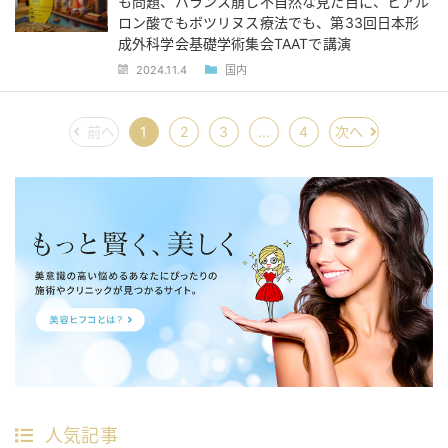
も問題、バランス崩し不自然な見た目に、ヒアル
ロン酸でもボツリヌス療法でも、第33回日本形
成外科学会基礎学術集会TAATで講演
2024.11.4
国内
前へ
1
2
3
...
4
次へ
人気記事